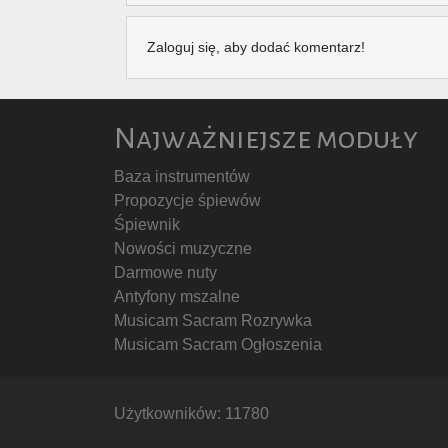
Zaloguj się, aby dodać komentarz!
Najważniejsze moduły
Baza instrumentów
Propozycje śpiewów
Śpiewnik
Nowości muzyczne
Darmowe nuty
Antyfony mszalne
Musicam Sacram Rozrywka
Musicam Sacram Ogłoszenia
Użytkowników: 11780