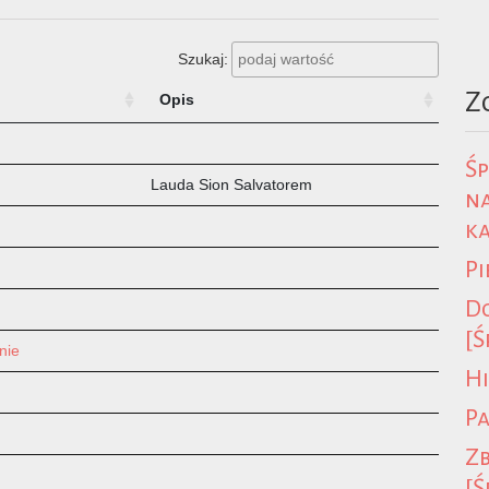
Szukaj:
Z
Opis
Śp
Lauda Sion Salvatorem
na
k
Pi
Do
[Ś
nie
Hi
P
Zb
[Ś