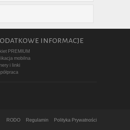
odatkowe informacje
kiet PREMIUM
likacja mobilna
ery i linki
półpraca
RODO
Regulamin
Polityka Prywatności