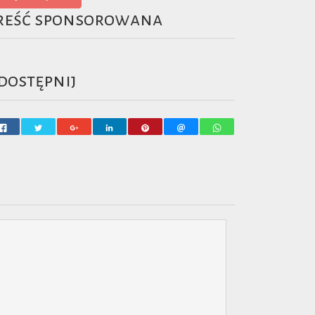
reść sponsorowana
dostępnij