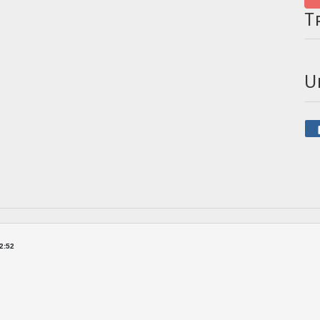
T
U
2:52