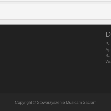
D
Pa
Ap
Ban
Ws
Copyright © Stowarzyszenie Musicam Sacram