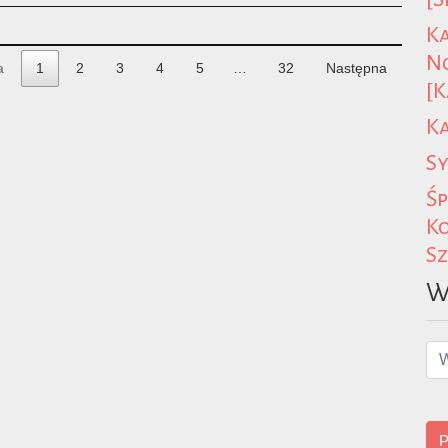
Ka
N
a
1
2
3
4
5
…
32
Następna
[K
Ka
Sy
Śp
Ko
Sz
W
P