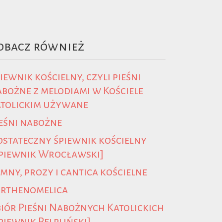
obacz również
iewnik kościelny, czyli pieśni
bożne z melodiami w Kościele
atolickim używane
eśni nabożne
stateczny śpiewnik kościelny
piewnik Wrocławski]
mny, prozy i cantica kościelne
arthenomelica
iór Pieśni Nabożnych Katolickich
piewnik Pelpliński]