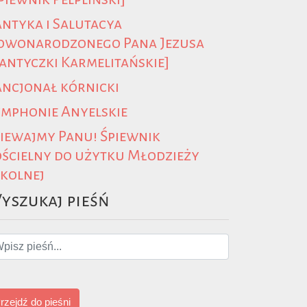
ntyka i Salutacya
owonarodzonego Pana Jezusa
antyczki Karmelitańskie]
ncjonał kórnicki
mphonie Anyelskie
iewajmy Panu! Śpiewnik
ścielny do użytku Młodzieży
kolnej
yszukaj pieśń
rzejdź do pieśni