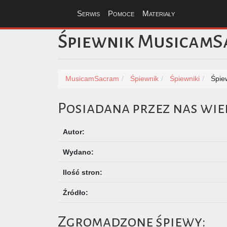
Serwis
Pomoce
Materiały
Śpiewnik Musicam
MusicamSacram
Śpiewnik
Śpiewniki
Śpie
Posiadana przez nas wie
Autor:
Wydano:
Ilość stron:
Źródło:
Zgromadzone śpiewy: