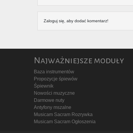
Zaloguj się, aby dodać komentarz!
Najważniejsze moduły
Baza instrumentów
Propozycje śpiewów
Śpiewnik
Nowości muzyczne
Darmowe nuty
Antyfony mszalne
Musicam Sacram Rozrywka
Musicam Sacram Ogłoszenia