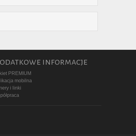
odatkowe informacje
kiet PREMIUM
likacja mobilna
ery i linki
półpraca