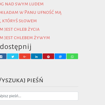
óg nad swym ludem
okładam w Panu ufność mą
, któryś słowem
m jest chleb życia
m jest chlebem żywym
dostępnij
yszukaj pieśń