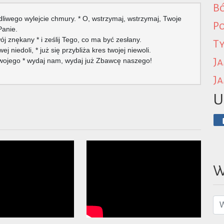
B
dliwego wylejcie chmury. * O, wstrzymaj, wstrzymaj, Twoje
P
Panie.
ój znękany * i ześlij Tego, co ma być zesłany.
Ty
j niedoli, * już się przybliża kres twojej niewoli.
Ja
 twojego * wydaj nam, wydaj już Zbawcę naszego!
Ja
U
W