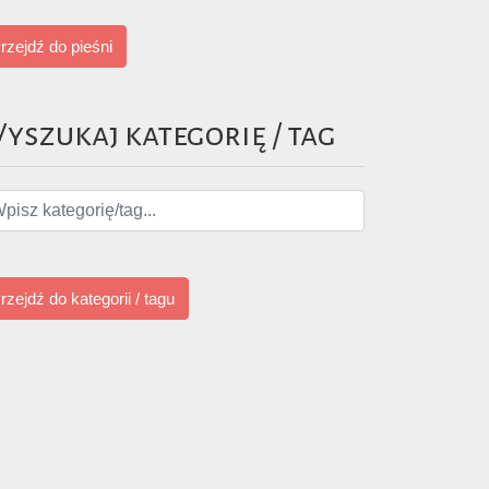
rzejdź do pieśni
yszukaj kategorię / tag
obierz
obierz
obierz
obierz
rzejdź do kategorii / tagu
obierz
obierz
obierz
obierz
obierz