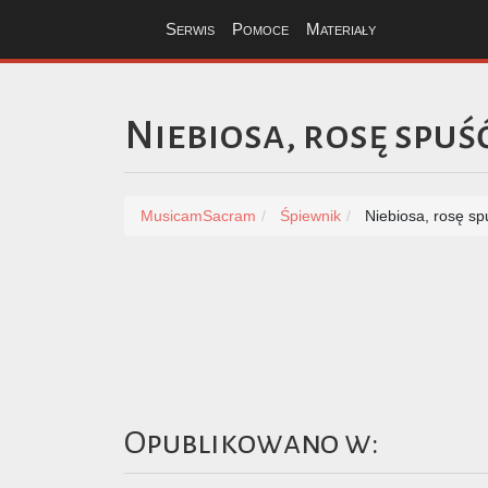
Serwis
Pomoce
Materiały
Niebiosa, rosę spuś
MusicamSacram
Śpiewnik
Niebiosa, rosę sp
Opublikowano w: