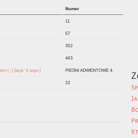
Numer
11
57
352
463
i (..) [wyd. V popr.]
PIEŚNI ADWENTOWE 4.
Z
22
Sp
Ja
Bo
Pr
Kt