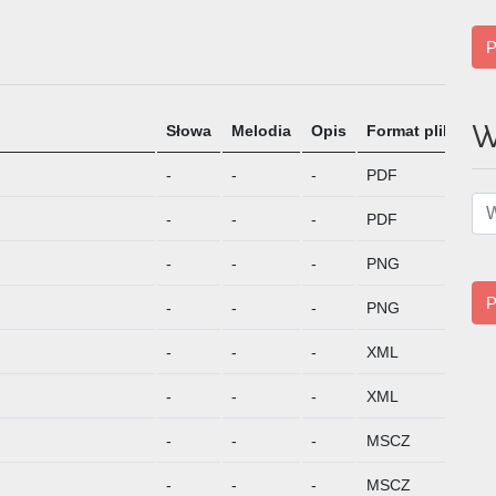
P
W
Słowa
Melodia
Opis
Format pliku
P
-
-
-
PDF
P
-
-
-
PDF
P
-
-
-
PNG
P
P
-
-
-
PNG
P
-
-
-
XML
P
-
-
-
XML
P
-
-
-
MSCZ
P
-
-
-
MSCZ
P