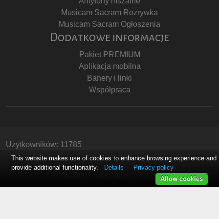
Antyfony mszalne
Musicam Sacram Rozrywka
Musicam Sacram Ogłoszenia
Dodatkowe informacje
Pakiet PREMIUM
Aplikacja mobilna
Banery i linki
Współpraca
Użytkowników: 11785
Copyright © Stowarzyszenie Musicam Sacram
This website makes use of cookies to enhance browsing experience and
provide additional functionality.
Details
Privacy policy
RODO
Regulamin
Polityka Prywatności
Allow cookies