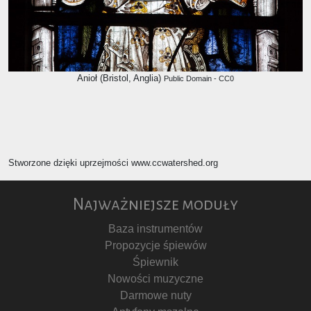
Anioł (Bristol, Anglia)
Public Domain - CC0
Stworzone dzięki uprzejmości www.ccwatershed.org
Najważniejsze moduły
Baza instrumentów
Propozycje śpiewów
Śpiewnik
Nowości muzyczne
Darmowe nuty