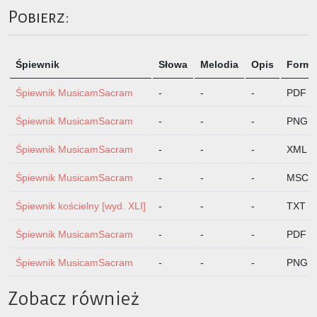
Pobierz:
Śpiewnik
Słowa
Melodia
Opis
Format
Śpiewnik MusicamSacram
-
-
-
PDF
Śpiewnik MusicamSacram
-
-
-
PNG
Śpiewnik MusicamSacram
-
-
-
XML
Śpiewnik MusicamSacram
-
-
-
MSCZ
Śpiewnik kościelny [wyd. XLI]
-
-
-
TXT
Śpiewnik MusicamSacram
-
-
-
PDF
Śpiewnik MusicamSacram
-
-
-
PNG
Zobacz również