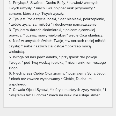
1. Przybądź, Stwórco, Duchu Boży, * nawiedź wiernych
Twych umysły; * niech Twa hojność łask przymnoży *
sercom, które z rąk Twych wyszły.
2. Tyś jest Pocieszyciel boski, * dar niebieski, pokrzepienie,
* źródło życia, żar miłości * i duchowne namaszczenie.
3. Tyś jest w darach siedmioraki, * palcem ojcowskiej
prawicy; * uczysz mowy wielorakiej * wedle Ojca obietnicy.
4. Nieć w umysłach światło Twoje, * w sercach rozlej miłość
czystą; * słabe naszych ciał ostoje * pokrzep mocą
wiekuistą.
5. Wroga od nas pędź daleko, * przyśpiesz dar pokoju
Twego; * pod Twą wodzą i opieką, * niech unikniem wszego
złego.
6. Niech przez Ciebie Ojca znamy, * poznajemy Syna Jego,
* niech też zawsze wyznawamy * Ciebie, Ducha Im
wspólnego.
7. Chwała Ojcu i Synowi, * który z martwych żywy wstaje, * i
Świętemu też Duchowi * niech na wieki nie ustaje. Amen.