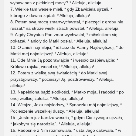
wybaw nas z piekielnej mocy”! * Alleluja, alleluja!
7. Wielkie tam wesele mieli, * gdy Zbawiciela ujrzeli, *
którego z dawna żądali. * Alleluja, alleluja!
8. Potem swą mocą zmartwychwstał, * pieczęci z grobu nie
ruszał,* na stróże wielki strach powstał. * Alleluja, alleluja!
9. A gdy Chrystus Pan zmartwychwstał, * miłośnikom się
pokazał, * anioły do Matki posłał. * Alleluja, alleluja!
10. O anieli najmilejsi, * idźcież do Panny Najświętszej, * do
Matki mej najmilejszej! * Alleluja, alleluja!
11. Ode Mnie Ją pozdrawiajcie * i wesoło zaśpiewajcie: *
Królowo rajska, wesel się! * Alleluja, alleluja!
12. Potem z wielką swą światłością * do Matki swej
przystąpiwszy, * pocieszył Ją, pozdrowiwszy. * Alleluja,
alleluja!
13. Napełniona bądź słodkości, * Matko moja, i radości * po
onej wielkiej żałości. * Alleluja, alleluja!
14. Witajże, Jezu najsłodszy, * Synaczku mój najmilejszy, *
Pocieszenie wszelkiej duszy. * Alleluja, alleluja!
15. „Jestem już bardzo wesoła, * gdym Cię żywego ujrzała,
* jakobym się narodziła”. * Alleluja, alleluja!
16. Radośnie z Nim rozmawiała, * usta Jego całowała, * w