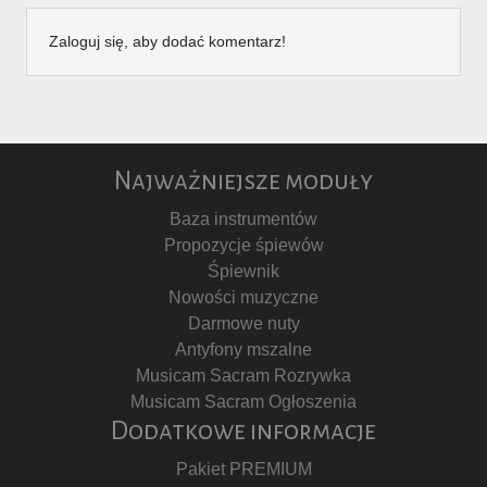
Zaloguj się, aby dodać komentarz!
Najważniejsze moduły
Baza instrumentów
Propozycje śpiewów
Śpiewnik
Nowości muzyczne
Darmowe nuty
Antyfony mszalne
Musicam Sacram Rozrywka
Musicam Sacram Ogłoszenia
Dodatkowe informacje
Pakiet PREMIUM