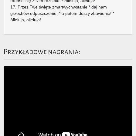
radości się z Nim rozstała. * Alleluja, alleluja!
17. Przez Twe święte zmartwychwstanie * daj nam
grzechów odpuszczenie, * a potem duszy zbawienie! *
Alleluja, alleluja!
Przykładowe nagrania: