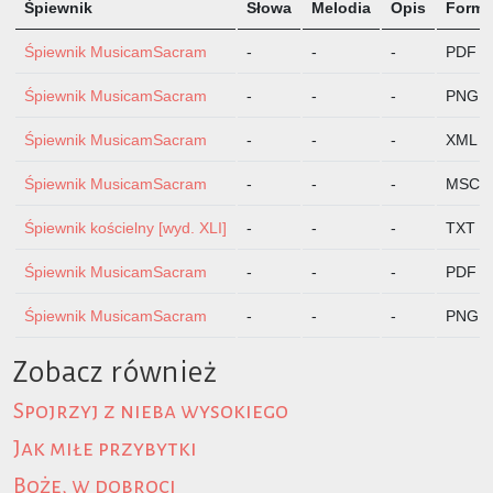
Śpiewnik
Słowa
Melodia
Opis
Format
Śpiewnik MusicamSacram
-
-
-
PDF
Śpiewnik MusicamSacram
-
-
-
PNG
Śpiewnik MusicamSacram
-
-
-
XML
Śpiewnik MusicamSacram
-
-
-
MSCZ
Śpiewnik kościelny [wyd. XLI]
-
-
-
TXT
Śpiewnik MusicamSacram
-
-
-
PDF
Śpiewnik MusicamSacram
-
-
-
PNG
Zobacz również
Spojrzyj z nieba wysokiego
Jak miłe przybytki
Boże, w dobroci