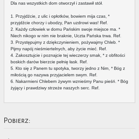
Dla nas wszystkich dom otworzył i zastawił stół.
1. Przyjdźcie, z ulic i opłotków, bowiem mija czas, *
przyjdźcie chorzy i ubodzy, Pan uzdrowi was! Ref.
2. Każdy człowiek w domu Pańskim swoje miejsce ma. *
Niech nikogo w nim nie braknie, Uczta Pańska trwa. Ref.
3. Przystępujmy z dziękczynieniem, pożywajmy Chleb. *
Pijmy napój nieśmiertelnych, aby życie mieć. Ref.
4. Zakosztujcie i poznajcie tej wieczerzy smak, * z obfitości
boskich darów bierzcie pełnię łask. Ref.
5. Kto się z Panem tu spotyka, tworzy jedno z Nim, * Bóg z
miłością go nazywa przyjacielem swym. Ref.
6. Nakarmieni Chlebem żywym wznieśmy Panu pieśń. * Bóg
żyjący i prawdziwy strzeże naszych serc. Ref.
Pobierz: