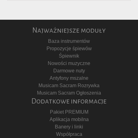
Najważniejsze moduły
Baza instrumentów
Propozycje śpiewów
Śpiewnik
Nowości muzyczne
Darmowe nuty
Antyfony mszalne
Musicam Sacram Rozrywka
Musicam Sacram Ogłoszenia
Dodatkowe informacje
Pakiet PREMIUM
Aplikacja mobilna
Banery i linki
Współpraca