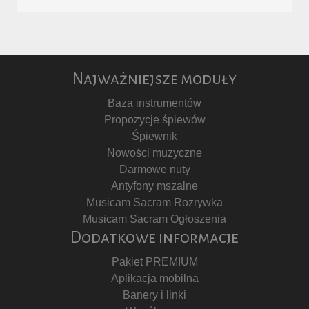
Najważniejsze moduły
Baza instrumentów
Propozycje śpiewów
Śpiewnik
Nowości muzyczne
Darmowe nuty
Antyfony mszalne
Musicam Sacram Rozrywka
Musicam Sacram Ogłoszenia
Dodatkowe informacje
Pakiet PREMIUM
Aplikacja mobilna
Banery i linki