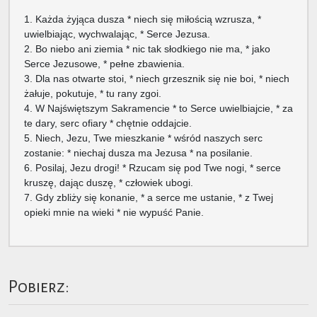
1. Każda żyjąca dusza * niech się miłością wzrusza, *
uwielbiając, wychwalając, * Serce Jezusa.
2. Bo niebo ani ziemia * nic tak słodkiego nie ma, * jako
Serce Jezusowe, * pełne zbawienia.
3. Dla nas otwarte stoi, * niech grzesznik się nie boi, * niech
żałuje, pokutuje, * tu rany zgoi.
4. W Najświętszym Sakramencie * to Serce uwielbiajcie, * za
te dary, serc ofiary * chętnie oddajcie.
5. Niech, Jezu, Twe mieszkanie * wśród naszych serc
zostanie: * niechaj dusza ma Jezusa * na posilanie.
6. Posilaj, Jezu drogi! * Rzucam się pod Twe nogi, * serce
kruszę, dając duszę, * człowiek ubogi.
7. Gdy zbliży się konanie, * a serce me ustanie, * z Twej
opieki mnie na wieki * nie wypuść Panie.
Pobierz: