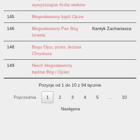
wywyższajcie Króla wieków
145
Błogosławiony bądź Ojcze
146
Błogosławiony Pan Bóg
Kantyk Zachariasza
Izraela
148
Bogu Ojcu, przez Jezusa
Chrystusa
149
Niech błogosławiony
będzie Bóg i Ojciec
Pozycje od 1 do 10 z 94 łącznie
Poprzednia
1
2
3
4
5
…
10
Następna