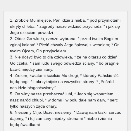
1. Zróbcie Mu miejsce, Pan idzie z nieba, * pod przymiotami
ukryty chleba, * zagrody nasze widzieć przychodzi * i jak się
Jego dzieciom powodzi.
2. Otocz Go wkoło, rzeszo wybrana, * przed twoim Bogiem
zginaj kolana! * Pieśń chwały Jego śpiewaj z weselem; * On
twoim Ojcem, On przyjacielem.
3. Nie dosyć było to dla człowieka, * że na ołtarzu co dzień
Go czeka: * sam ludu swego odwiedza ściany, * bo pragnie
bawić między ziemiany.
4. Zielem, kwiatami ścielcie Mu drogi, * którędy Pańskie iść
będą nogi! * I okrzyknijcie na wszystkie strony: * „Pośród
nas idzie błogosławiony!”.
5. On winy nasze przebaczać lubi, * Jego się wsparciem
nasz naród chlubi, * w domu i w polu daje nam dary, * serc
tylko naszych żąda ofiary.
6. Niesiemy Ci je, Boże, niesiemy! * Dawaj nam łaski, sercać
dajemy, * i tej zamiany między stronami * niebo i ziemia
będą świadkami.