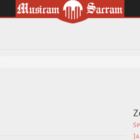
a
Z
Sp
Ja