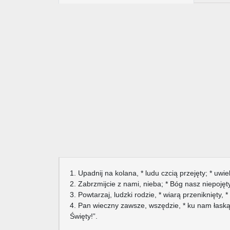
1. Upadnij na kolana, * ludu czcią przejęty; * uwie
2. Zabrzmijcie z nami, nieba; * Bóg nasz niepojęty
3. Powtarzaj, ludzki rodzie, * wiarą przeniknięty, 
4. Pan wieczny zawsze, wszędzie, * ku nam łaską z
Święty!”.