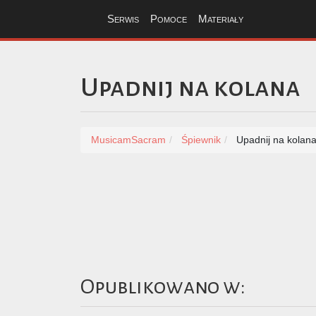
Serwis
Pomoce
Materiały
Upadnij na kolana
MusicamSacram
Śpiewnik
Upadnij na kolan
Opublikowano w: