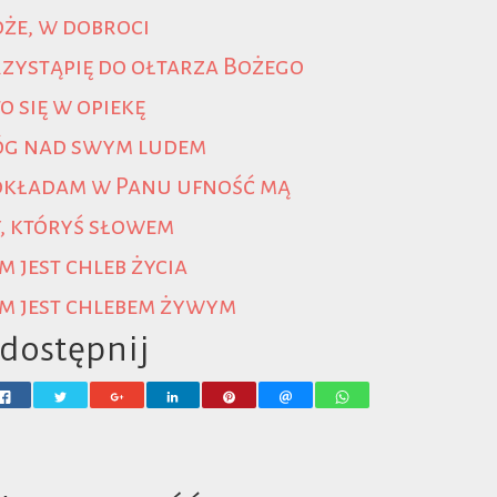
że, w dobroci
zystąpię do ołtarza Bożego
o się w opiekę
óg nad swym ludem
okładam w Panu ufność mą
, któryś słowem
m jest chleb życia
m jest chlebem żywym
dostępnij