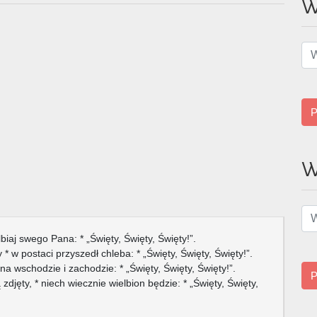
W
P
W
lbiaj swego Pana: * „Święty, Święty, Święty!”.
 * w postaci przyszedł chleba: * „Święty, Święty, Święty!”.
* na wschodzie i zachodzie: * „Święty, Święty, Święty!”.
P
djęty, * niech wiecznie wielbion będzie: * „Święty, Święty,