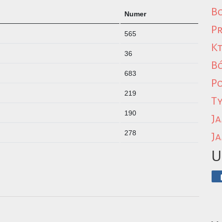
Bo
Numer
Pr
565
Kt
36
B
683
P
219
Ty
190
Ja
278
Ja
U