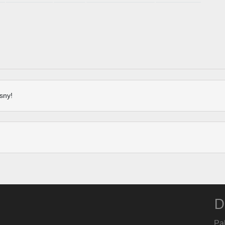
sny!
D
Pa