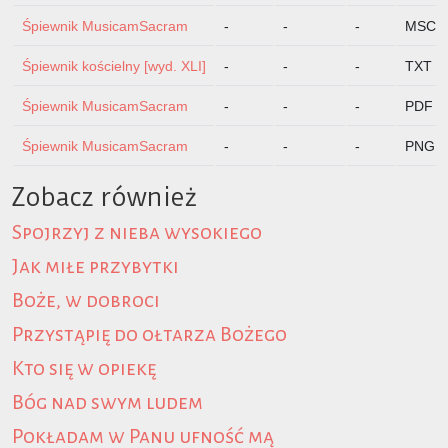
Śpiewnik MusicamSacram
-
-
-
MSCZ
Śpiewnik kościelny [wyd. XLI]
-
-
-
TXT
Śpiewnik MusicamSacram
-
-
-
PDF
Śpiewnik MusicamSacram
-
-
-
PNG
Zobacz również
Spojrzyj z nieba wysokiego
Jak miłe przybytki
Boże, w dobroci
Przystąpię do ołtarza Bożego
Kto się w opiekę
Bóg nad swym ludem
Pokładam w Panu ufność mą