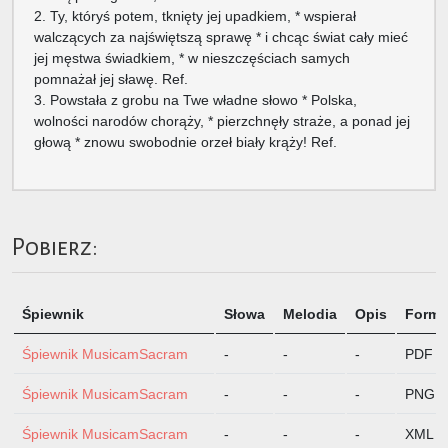
2. Ty, któryś potem, tknięty jej upadkiem, * wspierał
walczących za najświętszą sprawę * i chcąc świat cały mieć
jej męstwa świadkiem, * w nieszczęściach samych
pomnażał jej sławę. Ref.
3. Powstała z grobu na Twe władne słowo * Polska,
wolności narodów chorąży, * pierzchnęły straże, a ponad jej
głową * znowu swobodnie orzeł biały krąży! Ref.
Pobierz:
Śpiewnik
Słowa
Melodia
Opis
Format
Śpiewnik MusicamSacram
-
-
-
PDF
Śpiewnik MusicamSacram
-
-
-
PNG
Śpiewnik MusicamSacram
-
-
-
XML