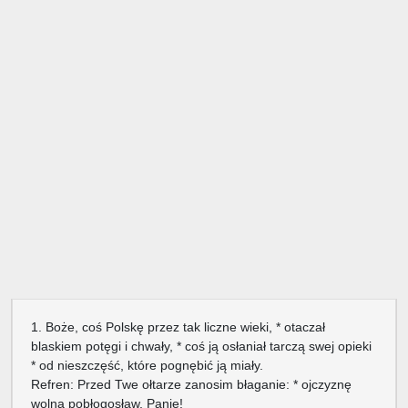
1. Boże, coś Polskę przez tak liczne wieki, * otaczał
blaskiem potęgi i chwały, * coś ją osłaniał tarczą swej opieki
* od nieszczęść, które pognębić ją miały.
Refren: Przed Twe ołtarze zanosim błaganie: * ojczyznę
wolną pobłogosław, Panie!