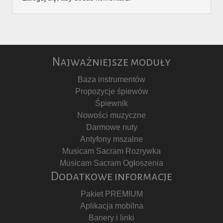
Najważniejsze moduły
Baza instrumentów
Propozycje śpiewów
Śpiewnik
Nowości muzyczne
Darmowe nuty
Antyfony mszalne
Musicam Sacram Rozrywka
Musicam Sacram Ogłoszenia
Dodatkowe informacje
Pakiet PREMIUM
Aplikacja mobilna
Banery i linki