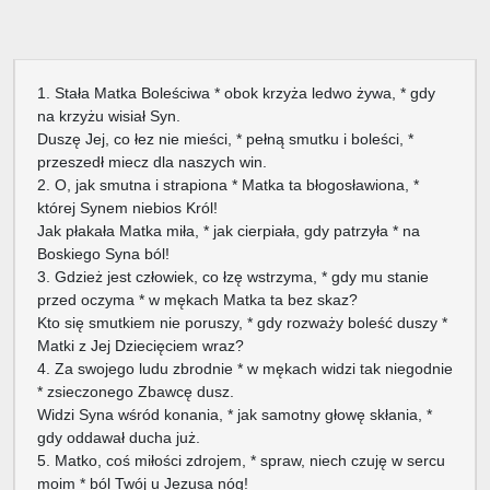
1. Stała Matka Boleściwa * obok krzyża ledwo żywa, * gdy
na krzyżu wisiał Syn.
Duszę Jej, co łez nie mieści, * pełną smutku i boleści, *
przeszedł miecz dla naszych win.
2. O, jak smutna i strapiona * Matka ta błogosławiona, *
której Synem niebios Król!
Jak płakała Matka miła, * jak cierpiała, gdy patrzyła * na
Boskiego Syna ból!
3. Gdzież jest człowiek, co łzę wstrzyma, * gdy mu stanie
przed oczyma * w mękach Matka ta bez skaz?
Kto się smutkiem nie poruszy, * gdy rozważy boleść duszy *
Matki z Jej Dziecięciem wraz?
4. Za swojego ludu zbrodnie * w mękach widzi tak niegodnie
* zsieczonego Zbawcę dusz.
Widzi Syna wśród konania, * jak samotny głowę skłania, *
gdy oddawał ducha już.
5. Matko, coś miłości zdrojem, * spraw, niech czuję w sercu
moim * ból Twój u Jezusa nóg!