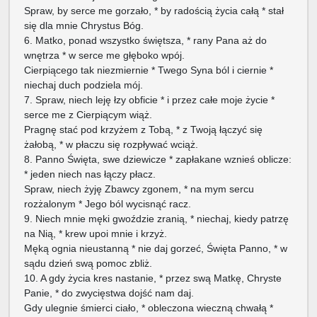
Spraw, by serce me gorzało, * by radością życia całą * stał
się dla mnie Chrystus Bóg.
6. Matko, ponad wszystko świętsza, * rany Pana aż do
wnętrza * w serce me głęboko wpój.
Cierpiącego tak niezmiernie * Twego Syna ból i ciernie *
niechaj duch podziela mój.
7. Spraw, niech leję łzy obficie * i przez całe moje życie *
serce me z Cierpiącym wiąż.
Pragnę stać pod krzyżem z Tobą, * z Twoją łączyć się
żałobą, * w płaczu się rozpływać wciąż.
8. Panno Święta, swe dziewicze * zapłakane wznieś oblicze:
* jeden niech nas łączy płacz.
Spraw, niech żyję Zbawcy zgonem, * na mym sercu
rozżalonym * Jego ból wycisnąć racz.
9. Niech mnie męki gwoździe zranią, * niechaj, kiedy patrzę
na Nią, * krew upoi mnie i krzyż.
Męką ognia nieustanną * nie daj gorzeć, Święta Panno, * w
sądu dzień swą pomoc zbliż.
10. A gdy życia kres nastanie, * przez swą Matkę, Chryste
Panie, * do zwycięstwa dojść nam daj.
Gdy ulegnie śmierci ciało, * obleczona wieczną chwałą *