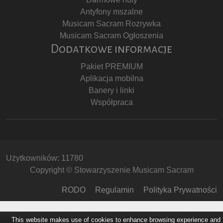
Antyfony mszalne
Musicam Sacram Rozrywka
Musicam Sacram Ogłoszenia
Dodatkowe informacje
Pakiet PREMIUM
Aplikacja mobilna
Banery i linki
Współpraca
Użytkowników: 11780
Copyright © Stowarzyszenie Musicam Sacram
RODO
Regulamin
Polityka Prywatności
This website makes use of cookies to enhance browsing experience and