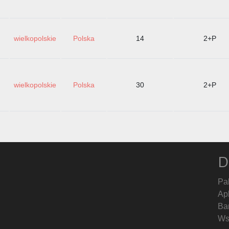
wielkopolskie
Polska
14
2+P
wielkopolskie
Polska
30
2+P
D
Pa
Ap
Ban
Ws