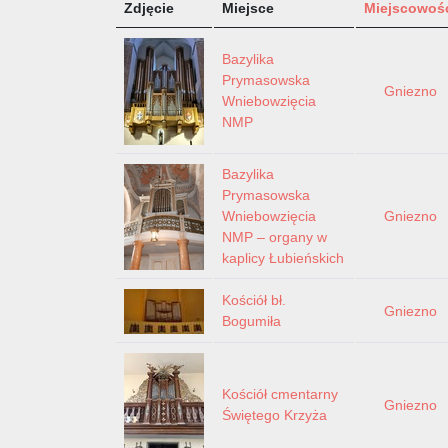
Zdjęcie
Miejsce
Miejscowoś
Bazylika
Prymasowska
Gniezno
Wniebowzięcia
NMP
Bazylika
Prymasowska
Wniebowzięcia
Gniezno
NMP – organy w
kaplicy Łubieńskich
Kościół bł.
Gniezno
Bogumiła
Kościół cmentarny
Gniezno
Świętego Krzyża