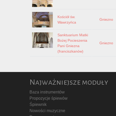
Kościół św.
Gniezno
Wawrzyńca
Sanktuarium Matki
Bożej Pocieszenia
Gniezno
Pani Gniezna
(franciszkanów)
Najważniejsze moduły
Baza instrumentów
Propozycje śpiewów
Śpiewnik
Nowości muzyczne