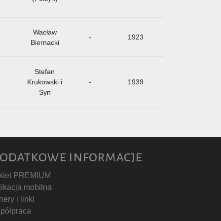
Wacław
-
1923
Biernacki
Stefan
Krukowski i
-
1939
Syn
odatkowe informacje
kiet PREMIUM
likacja mobilna
ery i linki
półpraca