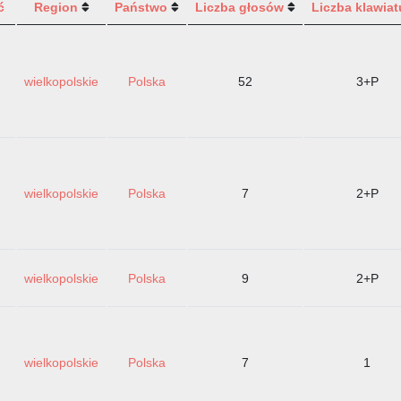
ć
Region
Państwo
Liczba głosów
Liczba klawiat
wielkopolskie
Polska
52
3+P
wielkopolskie
Polska
7
2+P
wielkopolskie
Polska
9
2+P
wielkopolskie
Polska
7
1