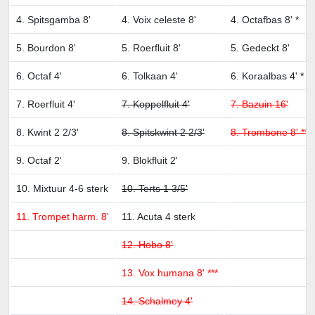
4. Spitsgamba 8'
4. Voix celeste 8'
4. Octafbas 8' *
5. Bourdon 8'
5. Roerfluit 8'
5. Gedeckt 8'
6. Octaf 4'
6. Tolkaan 4'
6. Koraalbas 4' *
7. Roerfluit 4'
7. Koppelfluit 4'
7. Bazuin 16'
8. Kwint 2 2/3'
8. Spitskwint 2 2/3'
8. Trombone 8' **
9. Octaf 2'
9. Blokfluit 2'
10. Mixtuur 4-6 sterk
10. Terts 1 3/5'
11. Trompet harm. 8'
11. Acuta 4 sterk
12. Hobo 8'
13. Vox humana 8' ***
14. Schalmey 4'