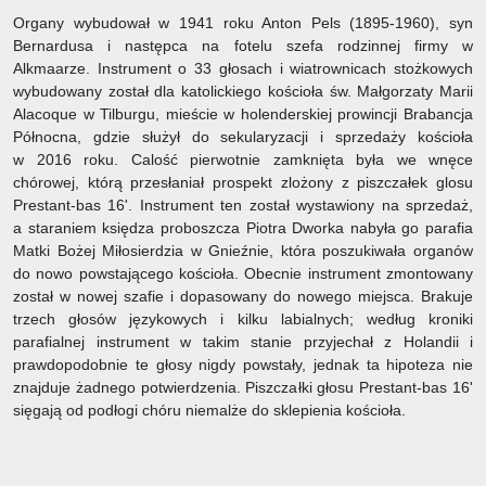
Organy wybudował w 1941 roku Anton Pels (1895-1960), syn
Bernardusa i następca na fotelu szefa rodzinnej firmy w
Alkmaarze. Instrument o 33 głosach i wiatrownicach stożkowych
wybudowany został dla katolickiego kościoła św. Małgorzaty Marii
Alacoque w Tilburgu, mieście w holenderskiej prowincji Brabancja
Północna, gdzie służył do sekularyzacji i sprzedaży kościoła
w 2016 roku. Calość pierwotnie zamknięta była we wnęce
chórowej, którą przesłaniał prospekt zlożony z piszczałek glosu
Prestant-bas 16'. Instrument ten został wystawiony na sprzedaż,
a staraniem księdza proboszcza Piotra Dworka nabyła go parafia
Matki Bożej Miłosierdzia w Gnieźnie, która poszukiwała organów
do nowo powstającego kościoła. Obecnie instrument zmontowany
został w nowej szafie i dopasowany do nowego miejsca. Brakuje
trzech głosów językowych i kilku labialnych; według kroniki
parafialnej instrument w takim stanie przyjechał z Holandii i
prawdopodobnie te głosy nigdy powstały, jednak ta hipoteza nie
znajduje żadnego potwierdzenia. Piszczałki głosu Prestant-bas 16'
sięgają od podłogi chóru niemalże do sklepienia kościoła.