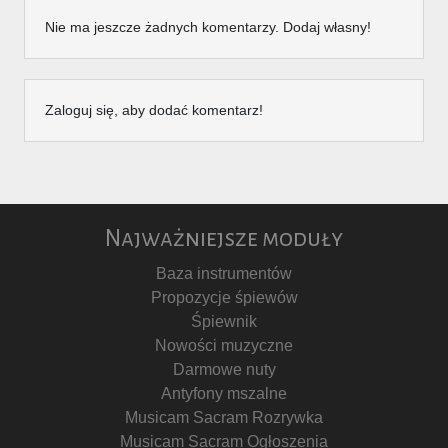
Nie ma jeszcze żadnych komentarzy. Dodaj własny!
Zaloguj się, aby dodać komentarz!
Najważniejsze moduły
Baza instrumentów
Propozycje śpiewów
Śpiewnik
Nowości muzyczne
Darmowe nuty
Antyfony mszalne
Musicam Sacram Rozrywka
Musicam Sacram Ogłoszenia