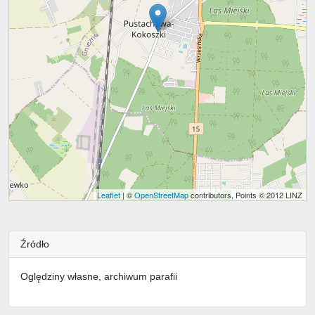
Leaflet
| ©
OpenStreetMap
contributors, Points © 2012 LINZ
Źródło
Oględziny własne, archiwum parafii