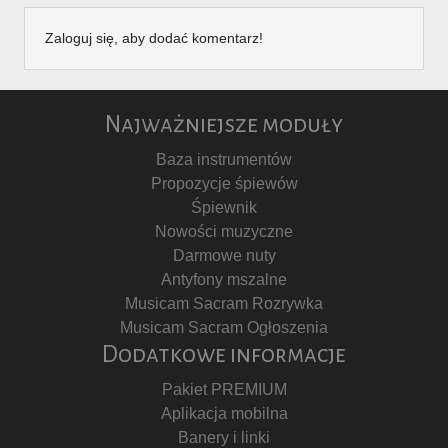
Zaloguj się, aby dodać komentarz!
Najważniejsze moduły
Baza instrumentów
Propozycje śpiewów
Śpiewnik
Nowości muzyczne
Darmowe nuty
Antyfony mszalne
Musicam Sacram Rozrywka
Musicam Sacram Ogłoszenia
Dodatkowe informacje
Pakiet PREMIUM
Aplikacja mobilna
Banery i linki