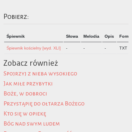
Pobierz:
Śpiewnik
Słowa
Melodia
Opis
Format
Śpiewnik kościelny [wyd. XLI]
-
-
-
TXT
Zobacz również
Spojrzyj z nieba wysokiego
Jak miłe przybytki
Boże, w dobroci
Przystąpię do ołtarza Bożego
Kto się w opiekę
Bóg nad swym ludem