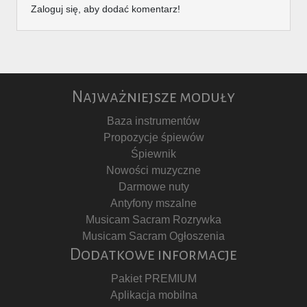
Zaloguj się, aby dodać komentarz!
Najważniejsze moduły
Baza instrumentów
Propozycje śpiewów
Śpiewnik
Nowości muzyczne
Darmowe nuty
Antyfony mszalne
Musicam Sacram Rozrywka
Musicam Sacram Ogłoszenia
Dodatkowe informacje
Pakiet PREMIUM
Aplikacja mobilna