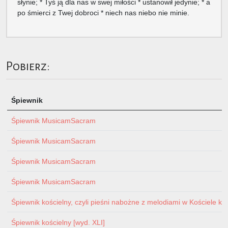
słynie; * Tyś ją dla nas w swej miłości * ustanowił jedynie; * a
po śmierci z Twej dobroci * niech nas niebo nie minie.
Pobierz:
Śpiewnik
Śpiewnik MusicamSacram
Śpiewnik MusicamSacram
Śpiewnik MusicamSacram
Śpiewnik MusicamSacram
Śpiewnik kościelny, czyli pieśni nabożne z melodiami w Kościele ka
Śpiewnik kościelny [wyd. XLI]