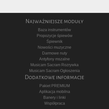
Najważniejsze moduły
Baza instrumentów
Propozycje śpiewów
Śpiewnik
Nowości muzyczne
Darmowe nuty
Antyfony mszalne
Musicam Sacram Rozrywka
Musicam Sacram Ogłoszenia
Dodatkowe informacje
Pakiet PREMIUM
Aplikacja mobilna
Banery i linki
Współpraca