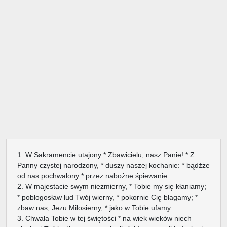
1. W Sakramencie utajony * Zbawicielu, nasz Panie! * Z
Panny czystej narodzony, * duszy naszej kochanie: * bądźże
od nas pochwalony * przez nabożne śpiewanie.
2. W majestacie swym niezmierny, * Tobie my się kłaniamy;
* pobłogosław lud Twój wierny, * pokornie Cię błagamy; *
zbaw nas, Jezu Miłosierny, * jako w Tobie ufamy.
3. Chwała Tobie w tej świętości * na wiek wieków niech