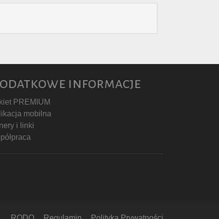
odatkowe informacje
kiet PREMIUM
likacja mobilna
ery i linki
półpraca
RODO
Regulamin
Polityka Prywatności