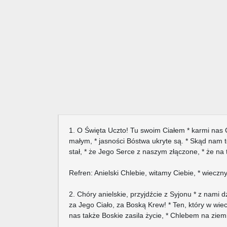
1. O Święta Uczto! Tu swoim Ciałem * karmi nas 
małym, * jasności Bóstwa ukryte są. * Skąd nam
stał, * że Jego Serce z naszym złączone, * że na 
Refren: Anielski Chlebie, witamy Ciebie, * wieczny
2. Chóry anielskie, przyjdźcie z Syjonu * z nami 
za Jego Ciało, za Boską Krew! * Ten, który w wie
nas także Boskie zasila życie, * Chlebem na ziemi