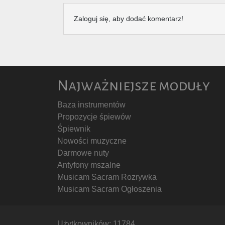
Zaloguj się, aby dodać komentarz!
Najważniejsze moduły
Baza instrumentów
Propozycje śpiewów
Śpiewnik
Nowości muzyczne
Darmowe nuty
Antyfony mszalne
Musicam Sacram Rozrywka
Musicam Sacram Ogłoszenia
Użytkowników: 11784