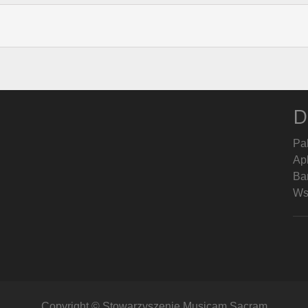
D
Pa
Ap
Ban
Ws
Copyright © Stowarzyszenie Musicam Sacram