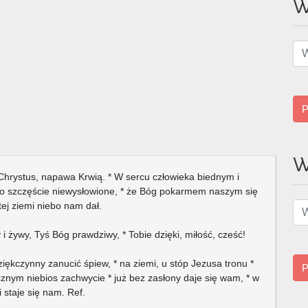
W
P
W
Chrystus, napawa Krwią. * W sercu człowieka biednym i
 to szczęście niewysłowione, * że Bóg pokarmem naszym się
tej ziemi niebo nam dał.
 i żywy, Tyś Bóg prawdziwy, * Tobie dzięki, miłość, cześć!
dziękczynny zanucić śpiew, * na ziemi, u stóp Jezusa tronu *
P
cznym niebios zachwycie * już bez zasłony daje się wam, * w
 staje się nam. Ref.