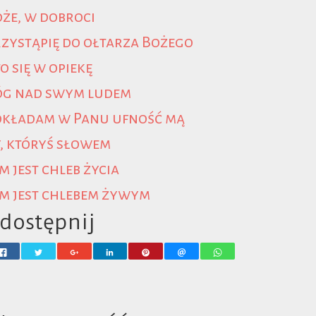
że, w dobroci
zystąpię do ołtarza Bożego
o się w opiekę
óg nad swym ludem
okładam w Panu ufność mą
, któryś słowem
m jest chleb życia
m jest chlebem żywym
dostępnij