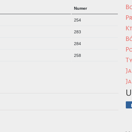
Bo
Numer
Pr
254
Kt
283
B
284
P
258
Ty
Ja
Ja
U