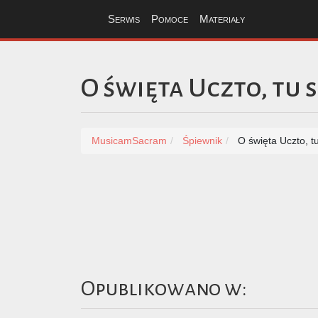
Serwis
Pomoce
Materiały
O święta Uczto, tu 
MusicamSacram
Śpiewnik
O święta Uczto, t
Opublikowano w: