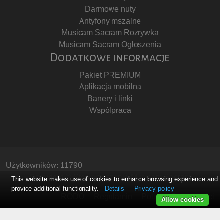
Darmowe nuty
Antyfony mszalne
Musicam Sacram Rozrywka
Musicam Sacram Ogłoszenia
Dodatkowe informacje
Pakiet PREMIUM
Aplikacja mobilna
Banery i linki
Współpraca
Użytkowników: 11790
Copyright © Stowarzyszenie Musicam Sacram
This website makes use of cookies to enhance browsing experience and
provide additional functionality.
Details
Privacy policy
RODO
Regulamin
Polityka Prywatności
Allow cookies