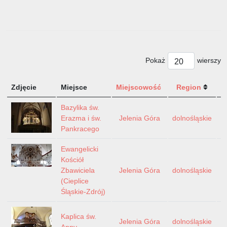
Pokaż
wierszy
Zdjęcie
Miejsce
Miejscowość
Region
P
Bazylika św.
Erazma i św.
Jelenia Góra
dolnośląskie
Pankracego
Ewangelicki
Kościół
Zbawiciela
Jelenia Góra
dolnośląskie
(Cieplice
Śląskie-Zdrój)
Kaplica św.
Jelenia Góra
dolnośląskie
Anny