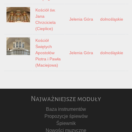
Kościół św.
Jana
Jelenia Góra
dolnośląskie
Chrzciciela
(Cieplice)
Kościół
Świętych
Apostołów
Jelenia Góra
dolnośląskie
Piotra i Pawła
(Maciejowa)
Najważniejsze moduły
Baza instrumentów
Propozycje śpiewów
Śpiewnik
Nowości muzyczne