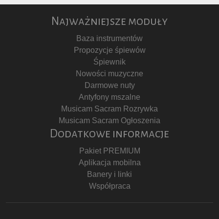
Najważniejsze moduły
Baza instrumentów
Propozycje śpiewów
Śpiewnik
Nowości muzyczne
Darmowe nuty
Antyfony mszalne
Musicam Sacram Rozrywka
Musicam Sacram Ogłoszenia
Dodatkowe informacje
Pakiet PREMIUM
Aplikacja mobilna
Banery i linki
Współpraca