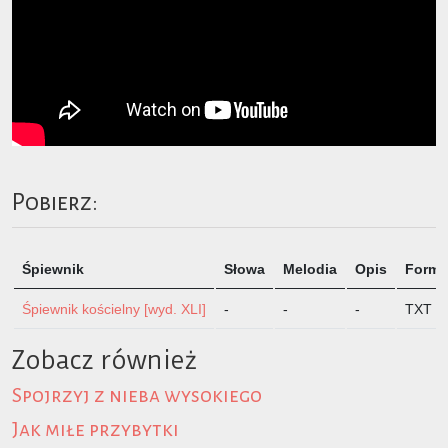
Pobierz:
Śpiewnik
Słowa
Melodia
Opis
Format
Śpiewnik kościelny [wyd. XLI]
-
-
-
TXT
Zobacz również
Spojrzyj z nieba wysokiego
Jak miłe przybytki