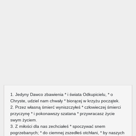
1. Jedyny Dawco zbawienia * i świata Odkupicielu, * o
Chryste, udziel nam chwały * biorącej w krzyżu początek.
2. Przez własną śmierć wyniszczyłeś * człowieczej śmierci
przyczynę * i pokonawszy szatana * przywracasz życie
swym życiem.
3. Z miłości dla nas zechciałeś * spoczywać snem
pogrzebanych; * do ciemnej zszedłeś otchłani, * by naszych