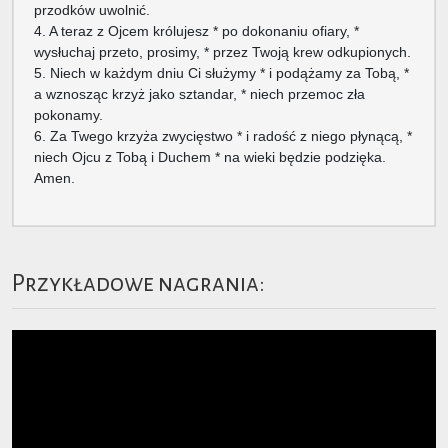
przodków uwolnić.
4. A teraz z Ojcem królujesz * po dokonaniu ofiary, *
wysłuchaj przeto, prosimy, * przez Twoją krew odkupionych.
5. Niech w każdym dniu Ci służymy * i podążamy za Tobą, *
a wznosząc krzyż jako sztandar, * niech przemoc zła
pokonamy.
6. Za Twego krzyża zwycięstwo * i radość z niego płynącą, *
niech Ojcu z Tobą i Duchem * na wieki będzie podzięka.
Amen.
Przykładowe nagrania: