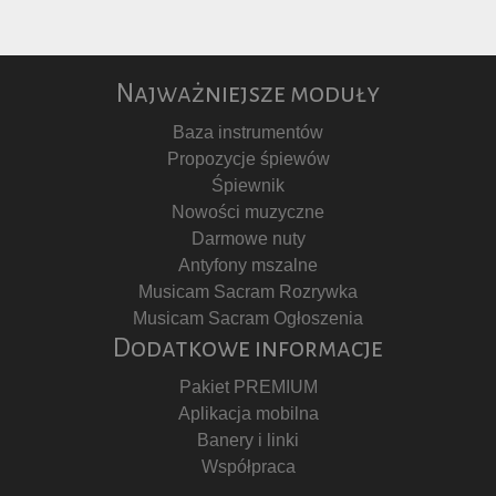
Najważniejsze moduły
Baza instrumentów
Propozycje śpiewów
Śpiewnik
Nowości muzyczne
Darmowe nuty
Antyfony mszalne
Musicam Sacram Rozrywka
Musicam Sacram Ogłoszenia
Dodatkowe informacje
Pakiet PREMIUM
Aplikacja mobilna
Banery i linki
Współpraca