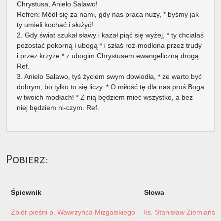
Chrystusa, Anielo Salawo!
Refren: Módl się za nami, gdy nas praca nuży, * byśmy jak
ty umieli kochać i służyć!
2. Gdy świat szukał sławy i kazał piąć się wyżej, * ty chciałaś
pozostać pokorną i ubogą * i szłaś roz-modlona przez trudy
i przez krzyże * z ubogim Chrystusem ewangeliczną drogą.
Ref.
3. Anielo Salawo, tyś życiem swym dowiodła, * że warto być
dobrym, bo tylko to się liczy. * O miłość tę dla nas proś Boga
w twoich modłach! * Z nią będziem mieć wszystko, a bez
niej będziem ni-czym. Ref.
Pobierz:
Śpiewnik
Słowa
Zbiór pieśni p. Wawrzyńca Mizgalskiego
ks. Stanisław Ziemiański