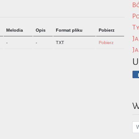
B
P
Ty
Melodia
Opis
Format pliku
Pobierz
Ja
-
-
TXT
Pobierz
Ja
U
W