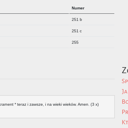
Numer
251 b
251 c
255
Z
Sp
Ja
Bo
ament * teraz i zawsze, i na wieki wieków. Amen. (3 x)
Pr
Kt