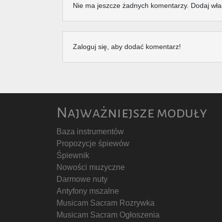
Nie ma jeszcze żadnych komentarzy. Dodaj wła
Zaloguj się, aby dodać komentarz!
Najważniejsze moduły
Baza instrumentów
Propozycje śpiewów
Śpiewnik
Nowości muzyczne
Darmowe nuty
Antyfony mszalne
Musicam Sacram Rozrywka
Musicam Sacram Ogłoszenia