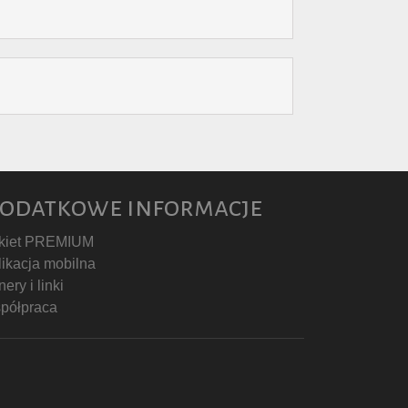
odatkowe informacje
kiet PREMIUM
likacja mobilna
ery i linki
półpraca