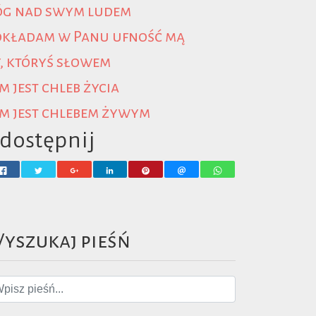
óg nad swym ludem
okładam w Panu ufność mą
, któryś słowem
m jest chleb życia
m jest chlebem żywym
dostępnij
yszukaj pieśń