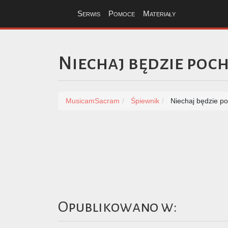
Serwis
Pomoce
Materiały
Niechaj będzie po
MusicamSacram
Śpiewnik
Niechaj będzie p
Opublikowano w: