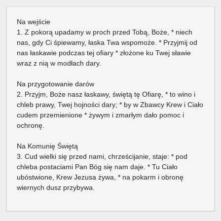
Na wejście
1. Z pokorą upadamy w proch przed Tobą, Boże, * niech
nas, gdy Ci śpiewamy, łaska Twa wspomoże. * Przyjmij od
nas łaskawie podczas tej ofiary * złożone ku Twej sławie
wraz z nią w modłach dary.
Na przygotowanie darów
2. Przyjm, Boże nasz łaskawy, świętą tę Ofiarę, * to wino i
chleb prawy, Twej hojności dary; * by w Zbawcy Krew i Ciało
cudem przemienione * żywym i zmarłym dało pomoc i
ochronę.
Na Komunię Świętą
3. Cud wielki się przed nami, chrześcijanie, staje: * pod
chleba postaciami Pan Bóg się nam daje. * Tu Ciało
ubóstwione, Krew Jezusa żywa, * na pokarm i obronę
wiernych dusz przybywa.