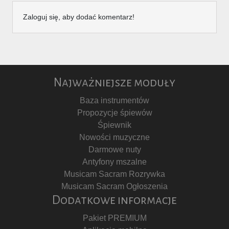
Zaloguj się, aby dodać komentarz!
Najważniejsze moduły
Baza instrumentów
Propozycje śpiewów
Śpiewnik
Nowości muzyczne
Darmowe nuty
Antyfony mszalne
Musicam Sacram Rozrywka
Musicam Sacram Ogłoszenia
Dodatkowe informacje
Pakiet PREMIUM