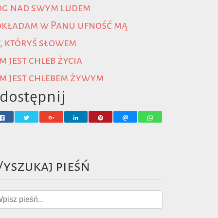
óg nad swym ludem
okładam w Panu ufność mą
, któryś słowem
m jest chleb życia
m jest chlebem żywym
dostępnij
yszukaj pieśń