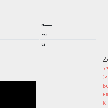
Numer
762
82
Z
Sp
Ja
Bo
Pr
Kt