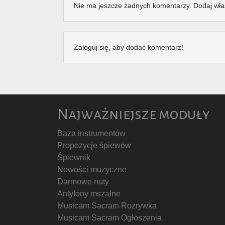
Nie ma jeszcze żadnych komentarzy. Dodaj wła
Zaloguj się, aby dodać komentarz!
Najważniejsze moduły
Baza instrumentów
Propozycje śpiewów
Śpiewnik
Nowości muzyczne
Darmowe nuty
Antyfony mszalne
Musicam Sacram Rozrywka
Musicam Sacram Ogłoszenia