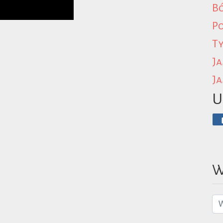
B
P
Ty
Ja
Ja
U
W