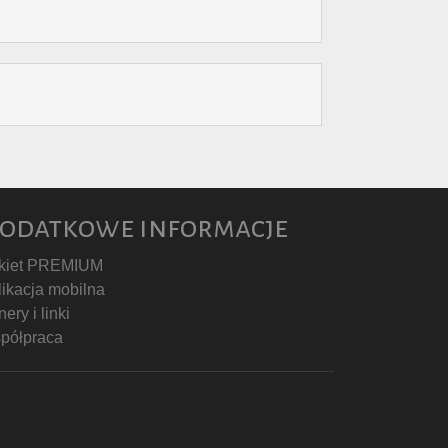
odatkowe informacje
kiet PREMIUM
likacja mobilna
ery i linki
półpraca