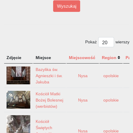
Wyszukaj
Pokaż
wierszy
Zdjęcie
Miejsce
Miejscowość
Region
Pa
Bazylika św.
Agnieszki i św.
Nysa
opolskie
P
Jakuba
Kościół Matki
Bożej Bolesnej
Nysa
opolskie
P
(werbistów)
Kościół
Świętych
Nysa
opolskie
P