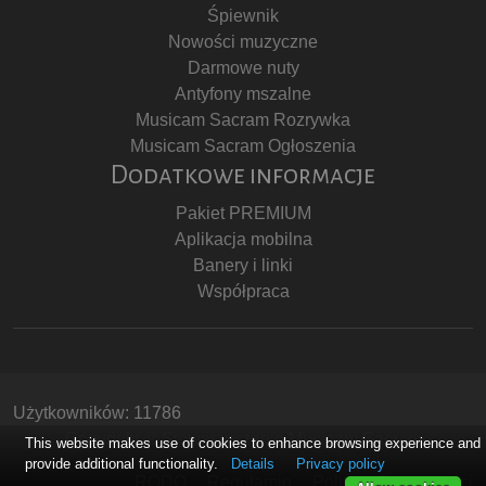
Śpiewnik
Nowości muzyczne
Darmowe nuty
Antyfony mszalne
Musicam Sacram Rozrywka
Musicam Sacram Ogłoszenia
Dodatkowe informacje
Pakiet PREMIUM
Aplikacja mobilna
Banery i linki
Współpraca
Użytkowników: 11786
Copyright © Stowarzyszenie Musicam Sacram
This website makes use of cookies to enhance browsing experience and
provide additional functionality.
Details
Privacy policy
RODO
Regulamin
Polityka Prywatności