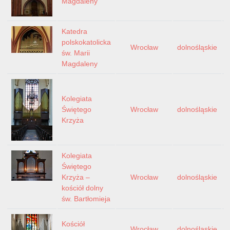
Magdaleny
Katedra
polskokatolicka
Wrocław
dolnośląskie
św. Marii
Magdaleny
Kolegiata
Świętego
Wrocław
dolnośląskie
Krzyża
Kolegiata
Świętego
Krzyża –
Wrocław
dolnośląskie
kościół dolny
św. Bartłomieja
Kościół
Wrocław
dolnośląskie