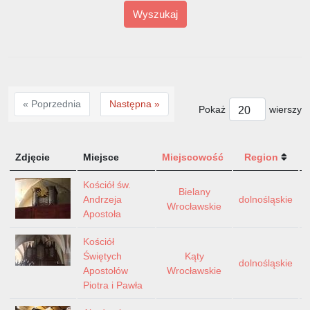
Wyszukaj
« Poprzednia
Następna »
Pokaż
wierszy
Zdjęcie
Miejsce
Miejscowość
Region
Kościół św.
Bielany
Andrzeja
dolnośląskie
Wrocławskie
Apostoła
Kościół
Świętych
Kąty
dolnośląskie
Apostołów
Wrocławskie
Piotra i Pawła