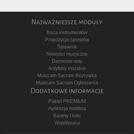
Najważniejsze moduły
Baza instrumentów
Propozycje śpiewów
Śpiewnik
Nowości muzyczne
Darmowe nuty
Antyfony mszalne
Musicam Sacram Rozrywka
Musicam Sacram Ogłoszenia
Dodatkowe informacje
Pakiet PREMIUM
Aplikacja mobilna
Banery i linki
Współpraca