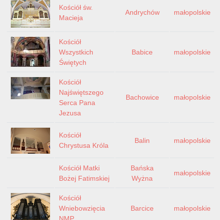
Kościół św.
Andrychów
małopolskie
Macieja
Kościół
Wszystkich
Babice
małopolskie
Świętych
Kościół
Najświętszego
Bachowice
małopolskie
Serca Pana
Jezusa
Kościół
Balin
małopolskie
Chrystusa Króla
Kościół Matki
Bańska
małopolskie
Bożej Fatimskiej
Wyżna
Kościół
Wniebowzięcia
Barcice
małopolskie
NMP