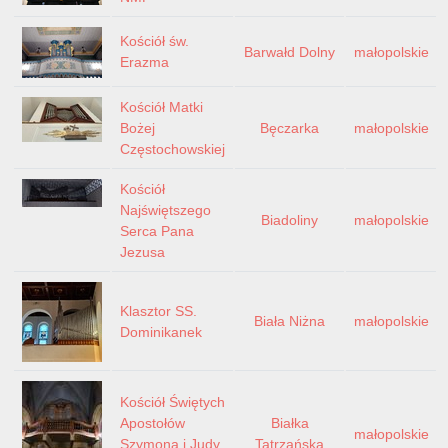
Kościół św.
Barwałd Dolny
małopolskie
Erazma
Kościół Matki
Bożej
Bęczarka
małopolskie
Częstochowskiej
Kościół
Najświętszego
Biadoliny
małopolskie
Serca Pana
Jezusa
Klasztor SS.
Biała Niżna
małopolskie
Dominikanek
Kościół Świętych
Apostołów
Białka
małopolskie
Szymona i Judy
Tatrzańska