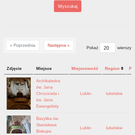
Wyszukaj
« Poprzednia
Następna »
Pokaż
wierszy
Zdjęcie
Miejsce
Miejscowość
Region
Pa
Archikatedra
św. Jana
Chrzciciela i
Lublin
lubelskie
św. Jana
Ewangelisty
Bazylika św.
Stanisława
Lublin
lubelskie
Biskupa