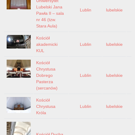
Uniwersytet
Lubelski Jana
Lublin
lubelskie
Pawła II – sala
nr 46 (tzw.
Stara Aula)
Kościół
akademicki
Lublin
lubelskie
KUL
Kościół
Chrystusa
Dobrego
Lublin
lubelskie
Pasterza
(sercanów)
Kościół
Chrystusa
Lublin
lubelskie
Króla
Kościół Ducha