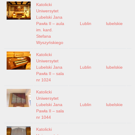
Katolicki
Uniwersytet
Lubelski Jana
Pawła II – aula
Lublin
lubelskie
im. kard.
Stefana
Wyszyńskiego
Katolicki
Uniwersytet
Lubelski Jana
Lublin
lubelskie
Pawła II – sala
nr 1024
Katolicki
Uniwersytet
Lubelski Jana
Lublin
lubelskie
Pawła II – sala
nr 1044
Katolicki