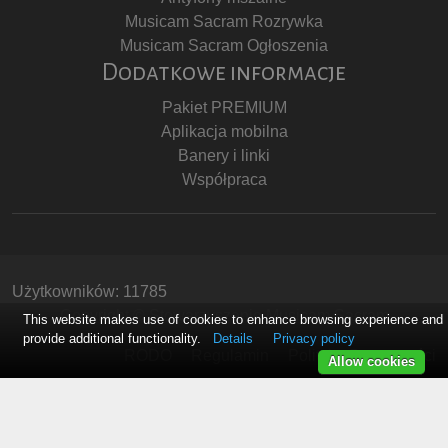
Musicam Sacram Rozrywka
Musicam Sacram Ogłoszenia
Dodatkowe informacje
Pakiet PREMIUM
Aplikacja mobilna
Banery i linki
Współpraca
Użytkowników: 11785
Copyright © Stowarzyszenie Musicam Sacram
This website makes use of cookies to enhance browsing experience and
provide additional functionality.
Details
Privacy policy
RODO
Regulamin
Polityka Prywatności
Allow cookies