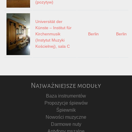
(pozytyw)
Universität der
Künste – Institut für
Kirchenmusik
Berlin
Berlin
(Instytut Muzyki
Kościelnej), sala C
Najważniejsze moduły
Baza instrumentów
Propozycje śpiewów
Śpiewnik
Nowości muzyczne
Darmowe nuty
Antyfony mszalne