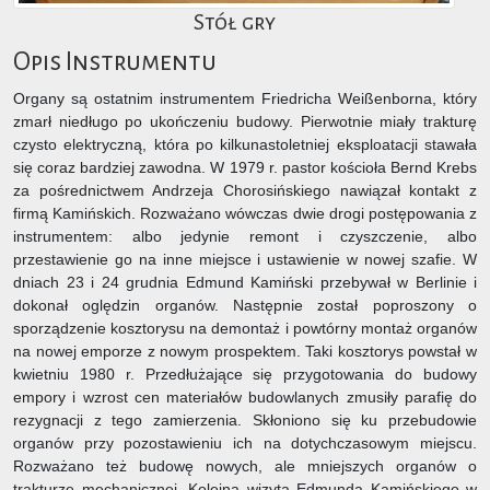
Stół gry
Opis Instrumentu
Organy są ostatnim instrumentem Friedricha Weißenborna, który
zmarł niedługo po ukończeniu budowy. Pierwotnie miały trakturę
czysto elektryczną, która po kilkunastoletniej eksploatacji stawała
się coraz bardziej zawodna. W 1979 r. pastor kościoła Bernd Krebs
za pośrednictwem Andrzeja Chorosińskiego nawiązał kontakt z
firmą Kamińskich. Rozważano wówczas dwie drogi postępowania z
instrumentem: albo jedynie remont i czyszczenie, albo
przestawienie go na inne miejsce i ustawienie w nowej szafie. W
dniach 23 i 24 grudnia Edmund Kamiński przebywał w Berlinie i
dokonał oględzin organów. Następnie został poproszony o
sporządzenie kosztorysu na demontaż i powtórny montaż organów
na nowej emporze z nowym prospektem. Taki kosztorys powstał w
kwietniu 1980 r. Przedłużające się przygotowania do budowy
empory i wzrost cen materiałów budowlanych zmusiły parafię do
rezygnacji z tego zamierzenia. Skłoniono się ku przebudowie
organów przy pozostawieniu ich na dotychczasowym miejscu.
Rozważano też budowę nowych, ale mniejszych organów o
trakturze mechanicznej. Kolejna wizyta Edmunda Kamińskiego w