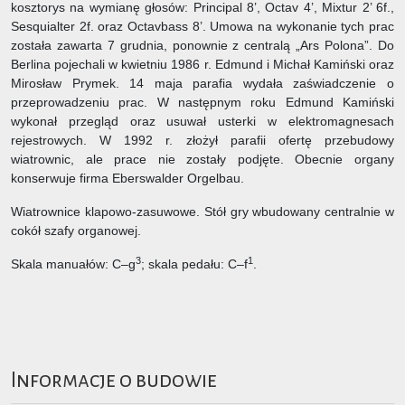
kosztorys na wymianę głosów: Principal 8’, Octav 4’, Mixtur 2’ 6f.,
Sesquialter 2f. oraz Octavbass 8’. Umowa na wykonanie tych prac
została zawarta 7 grudnia, ponownie z centralą „Ars Polona”. Do
Berlina pojechali w kwietniu 1986 r. Edmund i Michał Kamiński oraz
Mirosław Prymek. 14 maja parafia wydała zaświadczenie o
przeprowadzeniu prac. W następnym roku Edmund Kamiński
wykonał przegląd oraz usuwał usterki w elektromagnesach
rejestrowych. W 1992 r. złożył parafii ofertę przebudowy
wiatrownic, ale prace nie zostały podjęte. Obecnie organy
konserwuje firma Eberswalder Orgelbau.
Wiatrownice klapowo-zasuwowe. Stół gry wbudowany centralnie w
cokół szafy organowej.
3
1
Skala manuałów: C–g
; skala pedału: C–f
.
Informacje o budowie