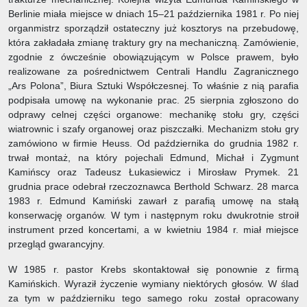
Berlinie miała miejsce w dniach 15–21 października 1981 r. Po niej
organmistrz sporządził ostateczny już kosztorys na przebudowę,
która zakładała zmianę traktury gry na mechaniczną. Zamówienie,
zgodnie z ówcześnie obowiązującym w Polsce prawem, było
realizowane za pośrednictwem Centrali Handlu Zagranicznego
„Ars Polona”, Biura Sztuki Współczesnej. To właśnie z nią parafia
podpisała umowę na wykonanie prac. 25 sierpnia zgłoszono do
odprawy celnej części organowe: mechanikę stołu gry, części
wiatrownic i szafy organowej oraz piszczałki. Mechanizm stołu gry
zamówiono w firmie Heuss. Od października do grudnia 1982 r.
trwał montaż, na który pojechali Edmund, Michał i Zygmunt
Kamińscy oraz Tadeusz Łukasiewicz i Mirosław Prymek. 21
grudnia prace odebrał rzeczoznawca Berthold Schwarz. 28 marca
1983 r. Edmund Kamiński zawarł z parafią umowę na stałą
konserwację organów. W tym i następnym roku dwukrotnie stroił
instrument przed koncertami, a w kwietniu 1984 r. miał miejsce
przegląd gwarancyjny.
W 1985 r. pastor Krebs skontaktował się ponownie z firmą
Kamińskich. Wyraził życzenie wymiany niektórych głosów. W ślad
za tym w październiku tego samego roku został opracowany