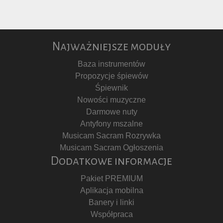
Najważniejsze moduły
Baza instrumentów
Propozycje śpiewów
Śpiewnik
Nowości muzyczne
Darmowe nuty
Antyfony mszalne
Musicam Sacram Rozrywka
Musicam Sacram Ogłoszenia
Dodatkowe informacje
Pakiet PREMIUM
Aplikacja mobilna
Banery i linki
Współpraca