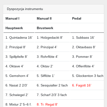
Dyspozycja instrumentu
Manuał I
Manuał II
Pedał
Hauptwerk
Brustwerk
1. Quintadena 16’
1. Holzgedackt 8’
1. Subbass 16’
2. Prinzipal 8’
2. Prinzipal 4’
2. Oktavbass 8’
3. Spillpfeife 8’
3. Rohrflöte 4’
3. Pommer 8’
4. Oktave 4’
4. Oktav 2’
4. Offenflöte 4’
5. Gemshorn 4’
5. Sifflöte 1’
5. Glockenton 3 fach
6. Nasat 2 2/3’
6. Sesquialter 2 fach
6. Fagott 16’
7. Schwiegel 2’
7. Scharf 2/3’ 3 fach
8. Mixtur 2’ 5–6 f.
8. Tr. Regal 8’