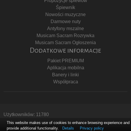
Propozycje śpiewów
Śpiewnik
Nowości muzyczne
Darmowe nuty
Antyfony mszalne
Musicam Sacram Rozrywka
Musicam Sacram Ogłoszenia
Dodatkowe informacje
Pakiet PREMIUM
Aplikacja mobilna
Banery i linki
Współpraca
Użytkowników: 11780
Copyright © Stowarzyszenie Musicam Sacram
This website makes use of cookies to enhance browsing experience and
provide additional functionality.
Details
Privacy policy