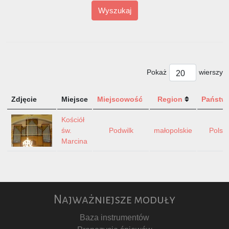
Wyszukaj
Pokaż
wierszy
Zdjęcie
Miejsce
Miejscowość
Region
Państw
Kościół
św.
Podwilk
małopolskie
Polsk
Marcina
Najważniejsze moduły
Baza instrumentów