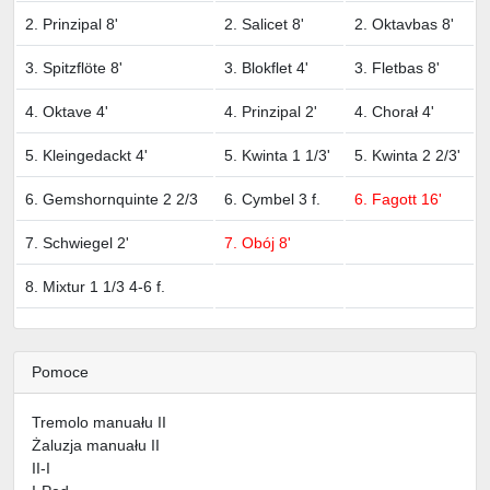
2. Prinzipal 8'
2. Salicet 8'
2. Oktavbas 8'
3. Spitzflöte 8'
3. Blokflet 4'
3. Fletbas 8'
4. Oktave 4'
4. Prinzipal 2'
4. Chorał 4'
5. Kleingedackt 4'
5. Kwinta 1 1/3'
5. Kwinta 2 2/3'
6. Gemshornquinte 2 2/3
6. Cymbel 3 f.
6. Fagott 16'
7. Schwiegel 2'
7. Obój 8'
8. Mixtur 1 1/3 4-6 f.
Pomoce
Tremolo manuału II
Żaluzja manuału II
II-I