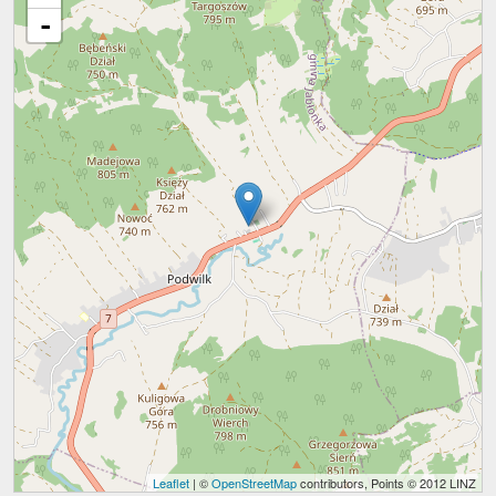
-
Leaflet
| ©
OpenStreetMap
contributors, Points © 2012 LINZ