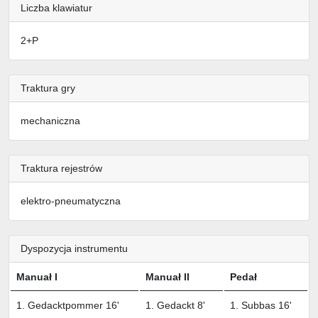
Liczba klawiatur
2+P
Traktura gry
mechaniczna
Traktura rejestrów
elektro-pneumatyczna
Dyspozycja instrumentu
Manuał I
Manuał II
Pedał
1. Gedacktpommer 16'
1. Gedackt 8'
1. Subbas 16'