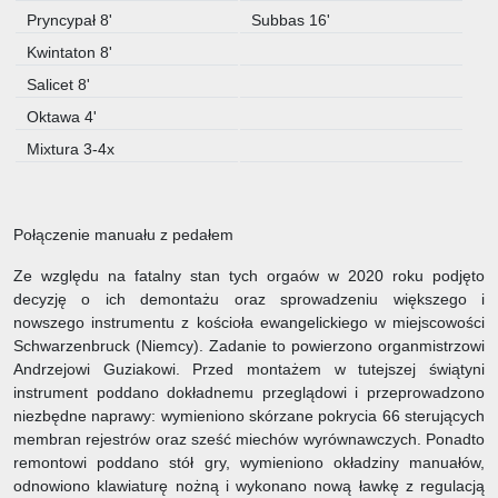
Pryncypał 8'
Subbas 16'
Kwintaton 8'
Salicet 8'
Oktawa 4'
Mixtura 3-4x
Połączenie manuału z pedałem
Ze względu na fatalny stan tych orgaów w 2020 roku podjęto
decyzję o ich demontażu oraz sprowadzeniu większego i
nowszego instrumentu z kościoła ewangelickiego w miejscowości
Schwarzenbruck (Niemcy). Zadanie to powierzono organmistrzowi
Andrzejowi Guziakowi. Przed montażem w tutejszej świątyni
instrument poddano dokładnemu przeglądowi i przeprowadzono
niezbędne naprawy: wymieniono skórzane pokrycia 66 sterujących
membran rejestrów oraz sześć miechów wyrównawczych. Ponadto
remontowi poddano stół gry, wymieniono okładziny manuałów,
odnowiono klawiaturę nożną i wykonano nową ławkę z regulacją