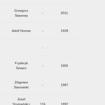
Grzegorz
-
2011
Stawowy
Adolf Homan
-
1928
-
Fryderyk
-
1955
Szwarc
Zbigniew
-
1987
Sianowski
Józef
Szymański i
116
1892