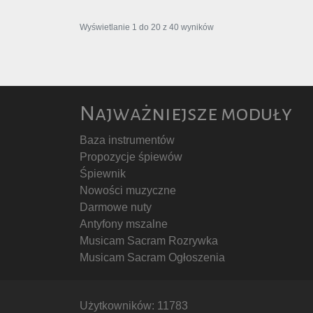
Wyświetlanie
1
do
20
z
40
wyników
Najważniejsze moduły
Baza instrumentów
Propozycje śpiewów
Śpiewnik
Nowości muzyczne
Darmowe nuty
Antyfony mszalne
Musicam Sacram Rozrywka
Musicam Sacram Ogłoszenia
Użytkowników: 11783