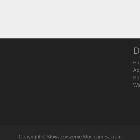
D
Pa
Ap
Ban
Ws
Copyright © Stowarzyszenie Musicam Sacram