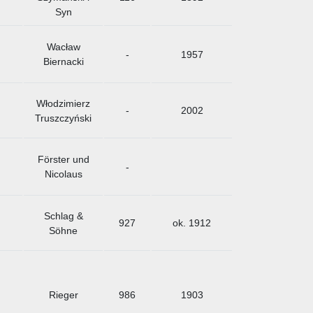
Syn
Wacław
-
1957
Biernacki
Włodzimierz
-
2002
Truszczyński
Förster und
-
Nicolaus
Schlag &
927
ok. 1912
Söhne
Rieger
986
1903