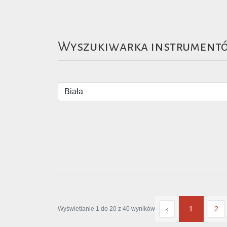
Wyszukiwarka instrument
‹
1
2
Wyświetlanie
1
do
20
z
40
wyników