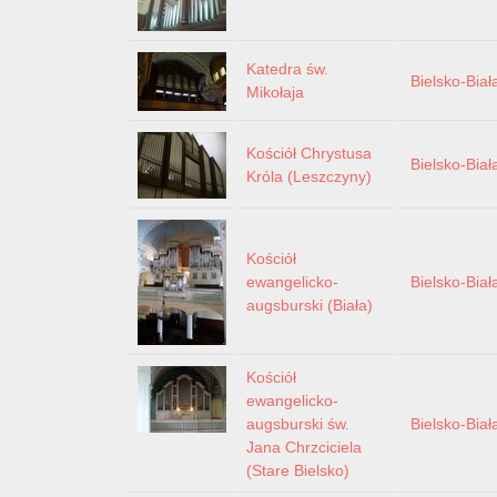
Katedra św.
Bielsko-Biał
Mikołaja
Kościół Chrystusa
Bielsko-Biał
Króla (Leszczyny)
Kościół
ewangelicko-
Bielsko-Biał
augsburski (Biała)
Kościół
ewangelicko-
augsburski św.
Bielsko-Biał
Jana Chrzciciela
(Stare Bielsko)