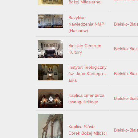
Bożej Miłosiernej
Bazylika
Nawiedzenia NMP
Bielsko-Biał
(Hałcnów)
Bielskie Centrum
Bielsko-Biał
Kultury
Instytut Teologiczny
św. Jana Kantego –
Bielsko-Biał
aula
Kaplica cmentarza
Bielsko-Biał
ewangelickiego
Kaplica Sióstr
Bielsko-Biał
Córek Bożej Miłości