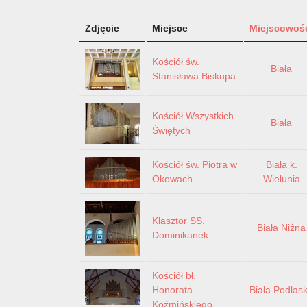
Zdjęcie
Miejsce
Miejscowoś
Kościół św.
Biała
Stanisława Biskupa
Kościół Wszystkich
Biała
Świętych
Kościół św. Piotra w
Biała k.
Okowach
Wielunia
Klasztor SS.
Biała Niżna
Dominikanek
Kościół bł.
Honorata
Biała Podlas
Koźmińskiego