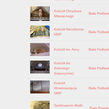
Kościół Chrystusa
Biała Podlas
Miłosiernego
Kościół Narodzenia
Biała Podlas
NMP
Kościół św. Anny
Biała Podlas
Kościół św.
Antoniego
Biała Podlas
(kapucynów)
Kościół
Wniebowzięcia
Biała Podlas
NMP
Sanktuarium Matki
Biała Rawsk