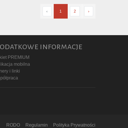
‹
1
2
›
odatkowe informacje
kiet PREMIUM
likacja mobilna
ery i linki
półpraca
RODO
Regulamin
Polityka Prywatności