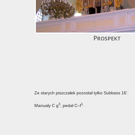
Prospekt
Ze starych piszczałek pozostał tylko Subbass 16'.
3
1
Manuały C g
, pedał C–f
.