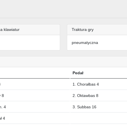
a klawiatur
Traktura gry
pneumatyczna
Pedał
8
1. Chorałbas 4
y 8
2. Oktawbas 8
m. 4
3. Subbas 16
ł 4