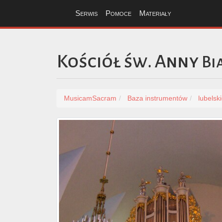
Serwis
Pomoce
Materiały
Kościół św. Anny
Bi
MusicamSacram
Baza instrumentów
lubelsk