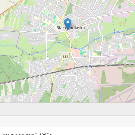
 par. pw. św. Anny”, 1987 r.