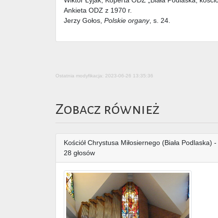
Ankieta ODZ z 1970 r.
Jerzy Gołos,
Polskie organy
, s. 24.
Ostatnia modyfikacja: 2023-06-26 13:35:36
Zobacz również
Kościół Chrystusa Miłosiernego (Biała Podlaska) -
28 głosów