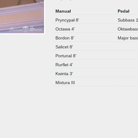
Manuał
Pedał
Pryncypał 8'
Subbass 1
Octawa 4'
Oktawbass
Bordon 8'
Major bass
Salicet 8'
Portunal 8'
Rurflet 4'
Kwinta 3'
Mixtura III