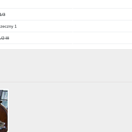
1/3
rzeczny 1
/2 III