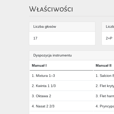
Właściwości
Liczba głosów
Liczb
17
2+P
Dyspozycja instrumentu
Manuał I
Manuał II
1. Mixtura 1–3
1. Salcion 
2. Kwinta 1 1/3
2. Flet kryt
3. Oktawa 2
3. Flet har
4. Nasat 2 2/3
4. Pryncypa