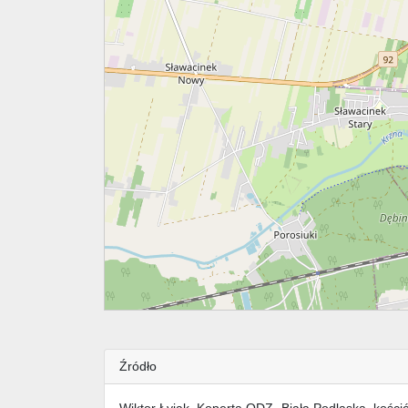
Źródło
Wiktor Łyjak, Koperta ODZ „Biała Podlaska, kościół