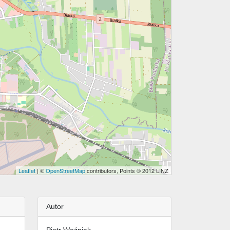
Leaflet
| ©
OpenStreetMap
contributors, Points © 2012 LINZ
Autor
Piotr Woźniak