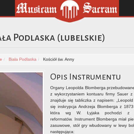
ała Podlaska
(
lubelskie
)
ie
Biała Podlaska
Kościół św. Anny
Opis Instrumentu
Organy Leopolda Blomberga przebudowane 
z wykorzystaniem kontuaru firmy Sauer z 
znajduje się tabliczka z napisem: „Leopo
się inskrypcja Andrzeja Blomberga z 187
która wg W. Łyjaka pochodzi z 
reformatów. Instrument Blomberga miał pie
zasuwowe, stół gry wbudowany w lewy bok
następująca: