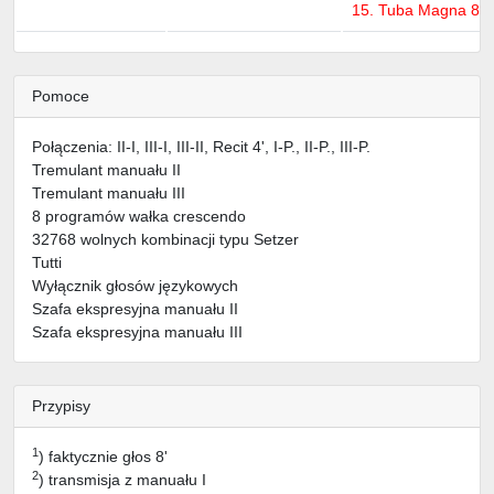
2
15. Tuba Magna 8'
Pomoce
Połączenia: II-I, III-I, III-II, Recit 4', I-P., II-P., III-P.
Tremulant manuału II
Tremulant manuału III
8 programów wałka crescendo
32768 wolnych kombinacji typu Setzer
Tutti
Wyłącznik głosów językowych
Szafa ekspresyjna manuału II
Szafa ekspresyjna manuału III
Przypisy
1
) faktycznie głos 8'
2
) transmisja z manuału I