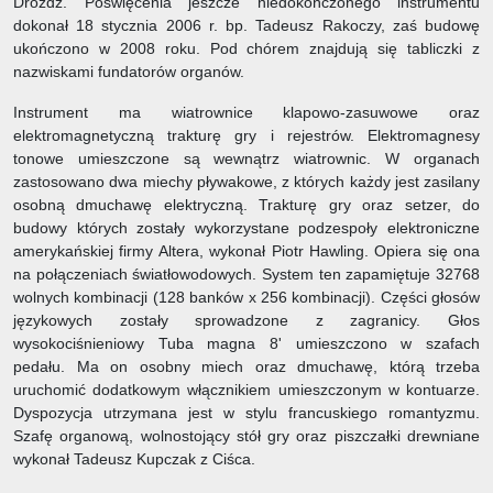
Drożdż. Poświęcenia jeszcze niedokończonego instrumentu
dokonał 18 stycznia 2006 r. bp. Tadeusz Rakoczy, zaś budowę
ukończono w 2008 roku. Pod chórem znajdują się tabliczki z
nazwiskami fundatorów organów.
Instrument ma wiatrownice klapowo-zasuwowe oraz
elektromagnetyczną trakturę gry i rejestrów. Elektromagnesy
tonowe umieszczone są wewnątrz wiatrownic. W organach
zastosowano dwa miechy pływakowe, z których każdy jest zasilany
osobną dmuchawę elektryczną. Trakturę gry oraz setzer, do
budowy których zostały wykorzystane podzespoły elektroniczne
amerykańskiej firmy Altera, wykonał Piotr Hawling. Opiera się ona
na połączeniach światłowodowych. System ten zapamiętuje 32768
wolnych kombinacji (128 banków x 256 kombinacji). Części głosów
językowych zostały sprowadzone z zagranicy. Głos
wysokociśnieniowy Tuba magna 8' umieszczono w szafach
pedału. Ma on osobny miech oraz dmuchawę, którą trzeba
uruchomić dodatkowym włącznikiem umieszczonym w kontuarze.
Dyspozycja utrzymana jest w stylu francuskiego romantyzmu.
Szafę organową, wolnostojący stół gry oraz piszczałki drewniane
wykonał Tadeusz Kupczak z Ciśca.