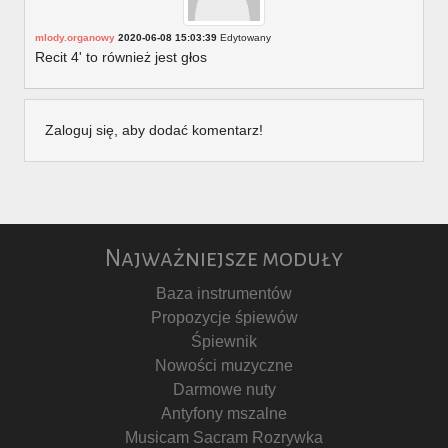
mlody.organowy
2020-06-08 15:03:39
Edytowany
Recit 4' to również jest głos
Zaloguj się, aby dodać komentarz!
Najważniejsze moduły
Baza instrumentów
Propozycje śpiewów
Śpiewnik
Nowości muzyczne
Darmowe nuty
Antyfony mszalne
Musicam Sacram Rozrywka