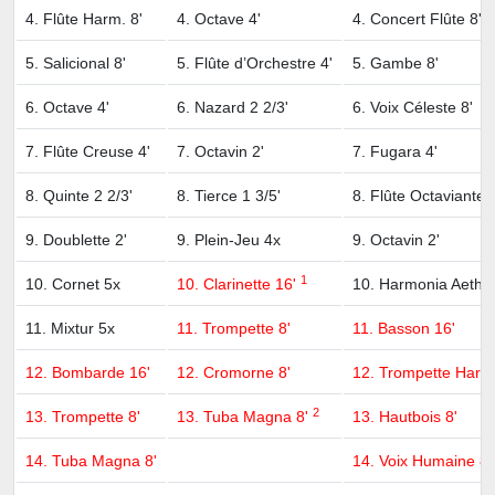
4. Flûte Harm. 8'
4. Octave 4'
4. Concert Flûte 8'
5. Salicional 8'
5. Flûte d’Orchestre 4'
5. Gambe 8'
6. Octave 4'
6. Nazard 2 2/3'
6. Voix Céleste 8'
7. Flûte Creuse 4'
7. Octavin 2'
7. Fugara 4'
8. Quinte 2 2/3'
8. Tierce 1 3/5'
8. Flûte Octaviante 4
9. Doublette 2'
9. Plein-Jeu 4x
9. Octavin 2'
1
10. Cornet 5x
10. Clarinette 16'
10. Harmonia Aether
11. Mixtur 5x
11. Trompette 8'
11. Basson 16'
12. Bombarde 16'
12. Cromorne 8'
12. Trompette Harm.
2
13. Trompette 8'
13. Tuba Magna 8'
13. Hautbois 8'
14. Tuba Magna 8'
14. Voix Humaine 8'