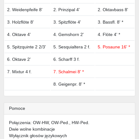
2. Weidenpfeife 8'
2. Prinzipal 4'
2. Oktavbass 8'
3. Holzflöte 8'
3. Spitzflöte 4'
3. Bassfl. 8' *
4. Oktave 4'
4. Gemshorn 2'
4. Flóte 4' *
5. Spitzquinte 2 2/3'
5. Sesquialtera 2 f.
5. Posaune 16' *
6. Oktave 2'
6. Scharff 3 f.
7. Mixtur 4 f.
7. Schalmei 8' *
8. Geigenpr. 8' *
Pomoce
Połączenia: OW-HW, OW-Ped., HW-Ped.
Dwie wolne kombinacje
Wyłącznik głosów językowych