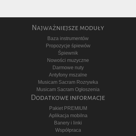
Najważniejsze moduły
Baza instrumentów
Propozycje śpiewów
Śpiewnik
Nowości muzyczne
Darmowe nuty
Antyfony mszalne
Musicam Sacram Rozrywka
Musicam Sacram Ogłoszenia
Dodatkowe informacje
Pakiet PREMIUM
Aplikacja mobilna
Banery i linki
Współpraca