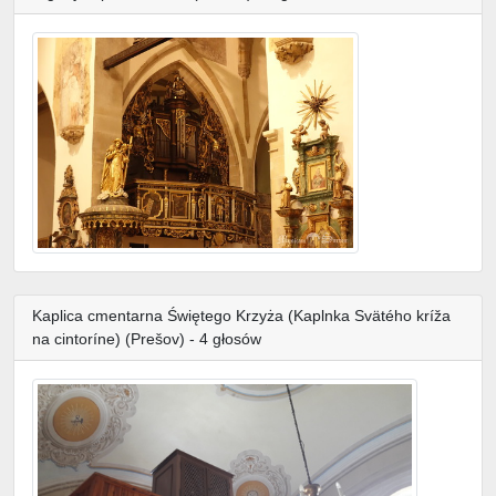
Kaplica cmentarna Świętego Krzyża (Kaplnka Svätého kríža
na cintoríne) (Prešov) - 4 głosów