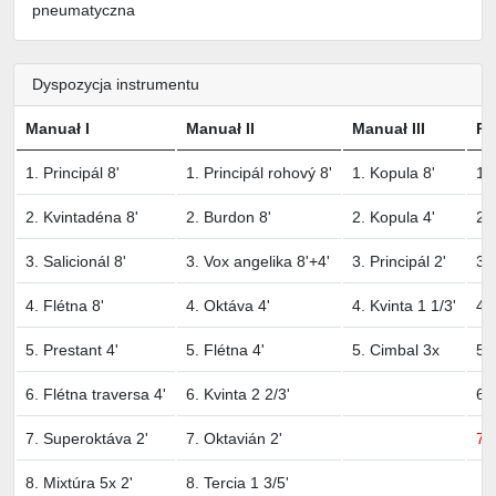
pneumatyczna
Dyspozycja instrumentu
Manuał I
Manuał II
Manuał III
Pe
1. Principál 8'
1. Principál rohový 8'
1. Kopula 8'
1.
2. Kvintadéna 8'
2. Burdon 8'
2. Kopula 4'
2.
3. Salicionál 8'
3. Vox angelika 8'+4'
3. Principál 2'
3.
4. Flétna 8'
4. Oktáva 4'
4. Kvinta 1 1/3'
4.
5. Prestant 4'
5. Flétna 4'
5. Cimbal 3x
5.
6. Flétna traversa 4'
6. Kvinta 2 2/3'
6.
7. Superoktáva 2'
7. Oktavián 2'
7.
8. Mixtúra 5x 2'
8. Tercia 1 3/5'