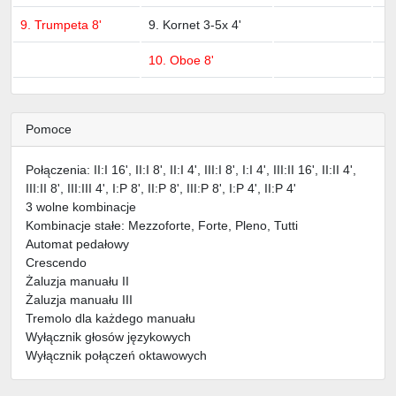
9. Trumpeta 8'
9. Kornet 3-5x 4'
10. Oboe 8'
Pomoce
Połączenia: II:I 16', II:I 8', II:I 4', III:I 8', I:I 4', III:II 16', II:II 4',
III:II 8', III:III 4', I:P 8', II:P 8', III:P 8', I:P 4', II:P 4'
3 wolne kombinacje
Kombinacje stałe: Mezzoforte, Forte, Pleno, Tutti
Automat pedałowy
Crescendo
Żaluzja manuału II
Żaluzja manuału III
Tremolo dla każdego manuału
Wyłącznik głosów językowych
Wyłącznik połączeń oktawowych