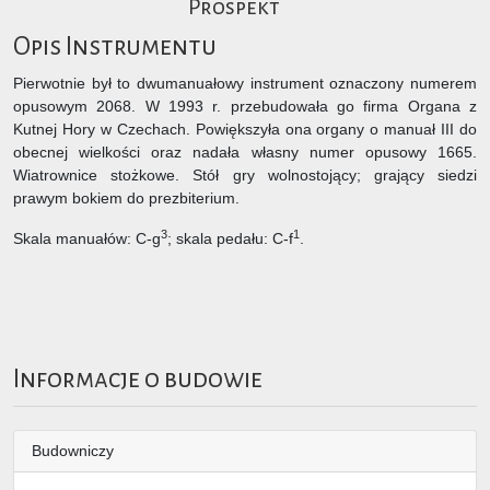
Prospekt
Opis Instrumentu
Pierwotnie był to dwumanuałowy instrument oznaczony numerem
opusowym 2068. W 1993 r. przebudowała go firma Organa z
Kutnej Hory w Czechach. Powiększyła ona organy o manuał III do
obecnej wielkości oraz nadała własny numer opusowy 1665.
Wiatrownice stożkowe. Stół gry wolnostojący; grający siedzi
prawym bokiem do prezbiterium.
3
1
Skala manuałów: C-g
; skala pedału: C-f
.
Informacje o budowie
Budowniczy