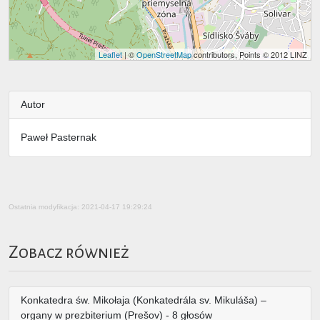
Leaflet
| ©
OpenStreetMap
contributors, Points © 2012 LINZ
Autor
Paweł Pasternak
Ostatnia modyfikacja: 2021-04-17 19:29:24
Zobacz również
Konkatedra św. Mikołaja (Konkatedrála sv. Mikuláša) –
organy w prezbiterium (Prešov) - 8 głosów