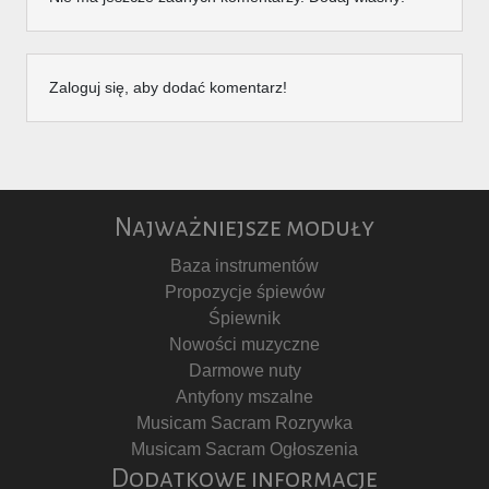
Zaloguj się, aby dodać komentarz!
Najważniejsze moduły
Baza instrumentów
Propozycje śpiewów
Śpiewnik
Nowości muzyczne
Darmowe nuty
Antyfony mszalne
Musicam Sacram Rozrywka
Musicam Sacram Ogłoszenia
Dodatkowe informacje