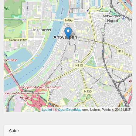
Leaflet
| ©
OpenStreetMap
contributors, Points © 2012 LINZ
Autor