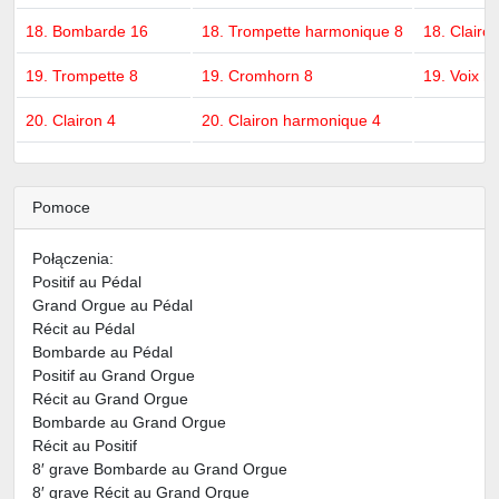
18. Bombarde 16
18. Trompette harmonique 8
18. Clairo
19. Trompette 8
19. Cromhorn 8
19. Voix h
20. Clairon 4
20. Clairon harmonique 4
Pomoce
Połączenia:
Positif au Pédal
Grand Orgue au Pédal
Récit au Pédal
Bombarde au Pédal
Positif au Grand Orgue
Récit au Grand Orgue
Bombarde au Grand Orgue
Récit au Positif
8′ grave Bombarde au Grand Orgue
8′ grave Récit au Grand Orgue