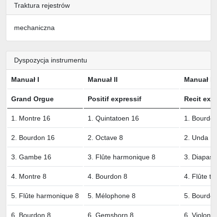
Traktura rejestrów
mechaniczna
Dyspozycja instrumentu
Manuał I
Manuał II
Manuał III
Grand Orgue
Positif expressif
Recit exp
1. Montre 16
1. Quintatoen 16
1. Bourdo
2. Bourdon 16
2. Octave 8
2. Unda M
3. Gambe 16
3. Flûte harmonique 8
3. Diapaso
4. Montre 8
4. Bourdon 8
4. Flûte tr
5. Flûte harmonique 8
5. Mélophone 8
5. Bourdo
6. Bourdon 8
6. Gemshorn 8
6. Violon 8