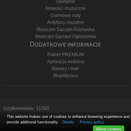
Śpiewnik
Nowości muzyczne
Darmowe nuty
Antyfony mszalne
Musicam Sacram Rozrywka
Musicam Sacram Ogłoszenia
Dodatkowe informacje
Pakiet PREMIUM
Aplikacja mobilna
Banery i linki
Współpraca
Użytkowników: 11780
Copyright © Stowarzyszenie Musicam Sacram
This website makes use of cookies to enhance browsing experience and
provide additional functionality.
Details
Privacy policy
RODO
Regulamin
Polityka Prywatności
Allow cookies