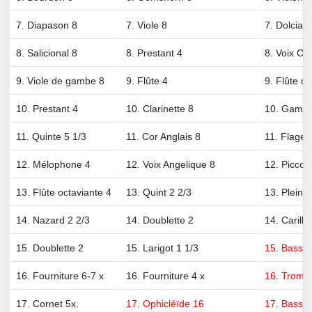
7. Diapason 8
7. Viole 8
7. Dolcian
8. Salicional 8
8. Prestant 4
8. Voix Cé
9. Viole de gambe 8
9. Flûte 4
9. Flûte oc
10. Prestant 4
10. Clarinette 8
10. Gambe
11. Quinte 5 1/3
11. Cor Anglais 8
11. Flageo
12. Mélophone 4
12. Voix Angelique 8
12. Piccol
13. Flûte octaviante 4
13. Quint 2 2/3
13. Plein j
14. Nazard 2 2/3
14. Doublette 2
14. Carillo
15. Doublette 2
15. Larigot 1 1/3
15. Basso
16. Fourniture 6-7 x
16. Fourniture 4 x
16. Tromp
17. Cornet 5x.
17. Ophicléïde 16
17. Basson