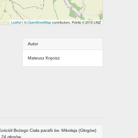
Leaflet
| ©
OpenStreetMap
contributors, Points © 2012 LINZ
Autor
Mateusz Kręcisz
Kościół Bożego Ciała parafii św. Mikołaja (Głogów)
- 24 głosów