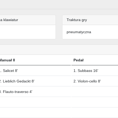
a klawiatur
Traktura gry
pneumatyczna
Manuał II
Pedał
1. Salicet 8'
1. Subbass 16'
2. Lieblich Gedackt 8'
2. Violon-cello 8'
3. Flauto-traverso 4'