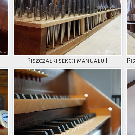
Piszczałki sekcji manuału I
Pi