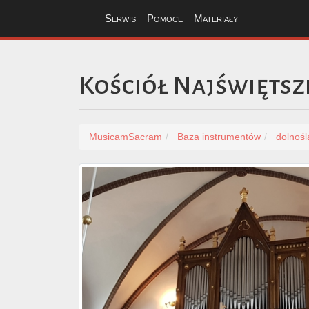
Serwis
Pomoce
Materiały
Kościół Najświętsz
MusicamSacram
Baza instrumentów
dolnośl