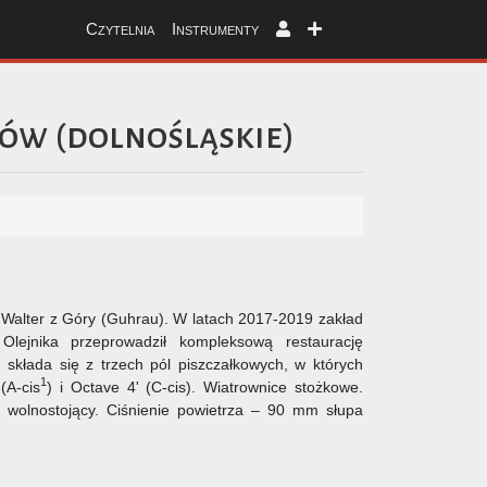
Czytelnia
Instrumenty
gów
(
dolnośląskie
)
alter z Góry (Guhrau). W latach 2017-2019 zakład
ejnika przeprowadził kompleksową restaurację
 składa się z trzech pól piszczałkowych, w których
1
(A-cis
) i Octave 4' (C-cis). Wiatrownice stożkowe.
wolnostojący. Ciśnienie powietrza – 90 mm słupa