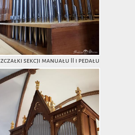
szczałki sekcji manuału II i pedału