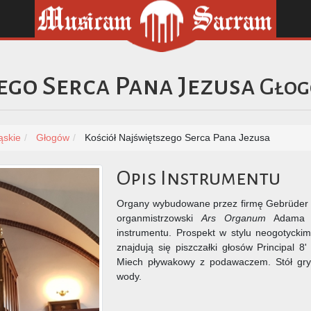
ego Serca Pana Jezusa
Gło
ąskie
Głogów
Kościół Najświętszego Serca Pana Jezusa
Opis Instrumentu
Organy wybudowane przez firmę Gebrüder W
organmistrzowski
Ars Organum
Adama Ol
instrumentu. Prospekt w stylu neogotyckim
znajdują się piszczałki głosów Principal 8' 
Miech pływakowy z podawaczem. Stół gry 
wody.