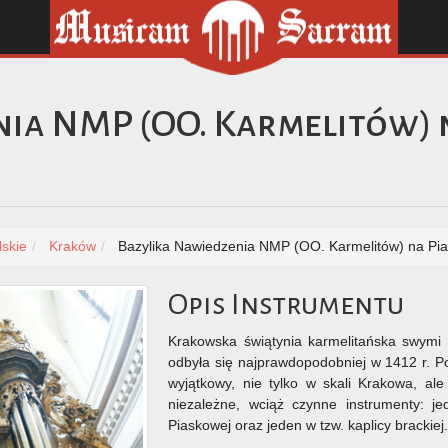
ia NMP (OO. Karmelitów) 
skie
Kraków
Bazylika Nawiedzenia NMP (OO. Karmelitów) na Pi
Opis Instrumentu
Krakowska świątynia karmelitańska swymi p
odbyła się najprawdopodobniej w 1412 r. P
wyjątkowy, nie tylko w skali Krakowa, ale
niezależne, wciąż czynne instrumenty: j
Piaskowej oraz jeden w tzw. kaplicy brackiej