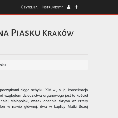
Czytelnia
Instrumenty
na Piasku
Kraków
asku
oczątkami sięga schyłku XIV w., a jej konsekracja
od względem dziedzictwa organowego jest to kościół
 całej Małopolski, wszak obecnie skrywa aż cztery
eden w nawie głównej, dwa w kaplicy Matki Bożej
.