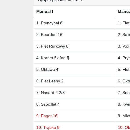
Manuał I
Manuał
1. Pryncypał 8'
1. Fle
2. Bourdon 16'
2. Sali
3. Flet Rurkowy 8'
3. Vox
4. Kornet 5x [od f]
4. Pry
5. Oktawa 4'
5. Flet
6. Flet Leśny 2'
6. Okt
7. Nasard 2 2/3'
7. Ses
8. Szpicflet 4'
8. Kwi
9. Fagot 16'
9. Mix
10. Trąbka 8'
10. Ob