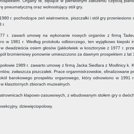
spektem. Organy te, będące w pierwotnym założeniu częścią plano
urę pneumatyczną oraz wolnostojący stół gry.
80 r. pochodzące zeń wiatrownice, piszczałki i stół gry przeniesiono d
 r.
977 r. zawarli umowę na wykonanie nowych organów z firmą Tade
iero w 1981 r. Według protokołu odbiorczego, ten wyjątkowo kiepski
 dwadzieścia osiem głosów (jakkolwiek w kosztorysie z 1977 r. prze
Zespół brzmieniowy ponownie umieszczono za dawnym prospektem z lat
 połowie 1989 r. zawarto umowę z firmą Jacka Siedlara z Modlnicy k
tów, zwłaszcza piszczałek. Prace organmistrzowskie, sfinalizowane p
okół barokowego prospektu organowego, który odnowiono w 1991 r. 
 w klasztornych zbiorach muzealnych.
i wiatrownicach klapowo-zasuwowych, z wbudowanym stołem gry o dwó
osekcyjny, dziewięciopolowy.