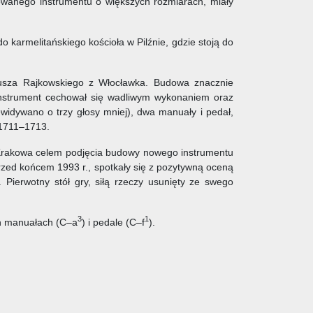
wanego instrumentu o większych rozmiarach, miały
o karmelitańskiego kościoła w Pilźnie, gdzie stoją do
usza Rajkowskiego z Włocławka. Budowa znacznie
 instrument cechował się wadliwym wykonaniem oraz
widywano o trzy głosy mniej), dwa manuały i pedał,
 1711–1713.
. Krakowa celem podjęcia budowy nowego instrumentu
rzed końcem 1993 r., spotkały się z pozytywną oceną
Pierwotny stół gry, siłą rzeczy usunięty ze swego
3
1
ch manuałach (C–a
) i pedale (C–f
).