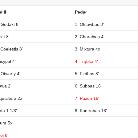
 II
Pedał
t Gedakt 8'
1. Oktawbas 8'
cet 8'
2. Chorałbas 4'
 Coelestis 8'
3. Mixtura 4x
ncypał 4'
4. Trąbka 4'
 Otwarty 4'
5. Fletbas 8'
awa 2'
6. Subbas 16'
quialtera 2x
7. Puzon 16'
nta 1 1/3'
8. Kontrabas 16'
tura 5x
ój 8'