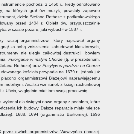
instrumencie pochodzi z 1450 r., kiedy odnotowano
any, na których grał ów muzyk, powstały zapewne
nstrument, dzieło Stefana Rothoze z podkrakowskiego
dowany przed 1494 r. Obiekt ów, przypuszczalnie
hyba w czasie pożaru, jaki wybuchł w 1587 r.
zy raczej organmistrzowi, który naprawiał organy
ągnął za sobą zniszczenia zabudowań klasztornych,
umenty nie uległy całkowitej destrukcji, bowiem
lnia:
Pułorganie w małym Chorze
(tj. w prezbiterium,
Stefana Rothoze) oraz
Pozytyw w puzdrze na Chorze
dowanego kościoła przypadła na 1679 r., jednak już
, płacono organmistrzowi Błażejowi naprawiającemu
m mobilnym. Analiza wzmianek z księgi rachunkowej
ł z Uścia, względnie miał tam swoją pracownię.
a wykonał dla świątyni nowe organy z pedałem, które
ończenia ich budowy. Dalsze reparacje miały miejsce
łażej), 1688, 1694 (organmistrz Bartłomiej), 1696
3 przez dwóch organmistrzów: Wawrzyńca (inaczej: