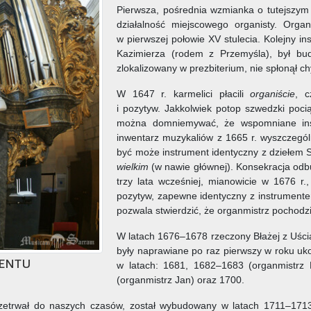
Pierwsza, pośrednia wzmianka o tutejszym 
działalność miejscowego organisty. Org
w pierwszej połowie XV stulecia. Kolejny i
Kazimierza (rodem z Przemyśla), był bu
zlokalizowany w prezbiterium, nie spłonął c
W 1647 r. karmelici płacili
organiście
, c
i pozytyw. Jakkolwiek potop szwedzki poci
można domniemywać, że wspomniane instr
inwentarz muzykaliów z 1665 r. wyszczegó
być może instrument identyczny z dziełem 
wielkim
(w nawie głównej). Konsekracja odbu
trzy lata wcześniej, mianowicie w 1676 r.
pozytyw, zapewne identyczny z instrumente
pozwala stwierdzić, że organmistrz pochodzi
W latach 1676–1678 rzeczony Błażej z Uści
były naprawiane po raz pierwszy w roku uk
entu
w latach: 1681, 1682–1683 (organmistrz B
(organmistrz Jan) oraz 1700.
przetrwał do naszych czasów, został wybudowany w latach 1711–171