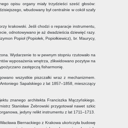
nego opisu organy miały trzydzieści sześć głosów:
isiejszego, wbudowany był centralnie w cokół szafy
y krakowski. Jeśli chodzi o reparacje instrumentu,
ecie, odnotowywano je aż dwadzieścia dziewięć razy.
zymon Popioł (Popiołek, Popiołkiewicz), br. Maurycy,
burzona. Wydarzenie to w pewnym stopniu rzutowało na
mentów wyposażenia wnętrza, zlikwidowano pozytyw na
wypożyczano zastępczą fisharmonię.
ugowano wszystkie piszczałki wraz z mechanizmem.
w Antoniego Sapalskiego z lat 1857–1858, mieszczący
ektu znanego architekta Franciszka Mączyńskiego.
mistrz Stanisław Żebrowski przygotował nawet szkic
organowa, jedyny relikt instrumentu z lat 1711–1713.
ma Wacława Biernackiego z Krakowa ukończyła budowę