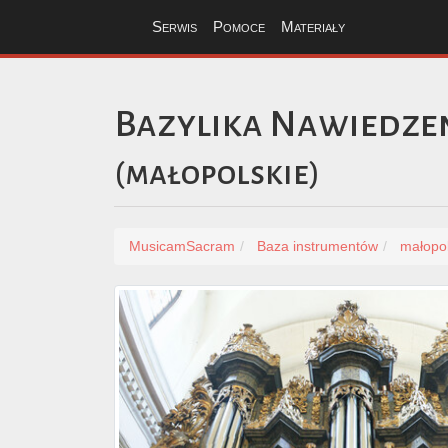
Serwis
Pomoce
Materiały
Bazylika Nawiedzen
(
małopolskie
)
MusicamSacram
Baza instrumentów
małopol