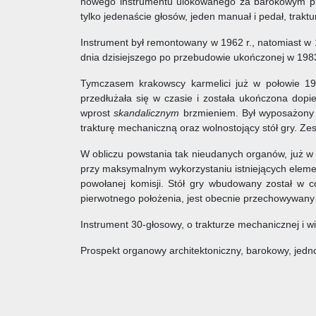
nowego instrumentu ulokowanego za barokowym pro
tylko jedenaście głosów, jeden manuał i pedał, trakt
Instrument był remontowany w 1962 r., natomiast w 19
dnia dzisiejszego po przebudowie ukończonej w 1983
Tymczasem krakowscy karmelici już w połowie 1
przedłużała się w czasie i została ukończona dop
wprost
skandalicznym
brzmieniem. Był wyposażony w
trakturę mechaniczną oraz wolnostojący stół gry. 
W obliczu powstania tak nieudanych organów, już w
przy maksymalnym wykorzystaniu istniejących elemen
powołanej komisji. Stół gry wbudowany został w c
pierwotnego położenia, jest obecnie przechowywany
Instrument 30-głosowy, o trakturze mechanicznej 
Prospekt organowy architektoniczny, barokowy, jedn