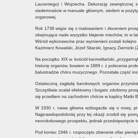
Laurentego) i Wojciecha. Dekorację zewnętrznej s
siedemnaście w manuale głównym, siedem w pozytywi
organowej.
Rok 1738 wiąże się z malowaniem i złoceniem prosp
obejmujące nade wszystko klejenie miechów, to w la
Wśród wykonawców prac wymienieni zostali kolejno na
Kazimierz Kowalski, Józef Sitarski, Ignacy Ziernicki (
Na początku XIX w. kościół karmelitański „przygarną
historię organów, bowiem w 1889 r. z polecenia pro
balustradzie chóru muzycznego. Pozostała część ins
Ostateczną zagładę barokowych organów przyniósł
Szczęśliwie ocalał efektowny i bogato zdobiony pro
się przedtem na zachodnim chórze w kaplicy Matki B
W 1930 r. nawa główna wzbogaciła się o nowy, pr
Najprawdopodobniej przy tej okazji zrodził się po
neorokokowego prospektu, jednak przedsięwzięcie to 
Pod koniec 1946 r. rozpoczęto zbieranie ofiar pie