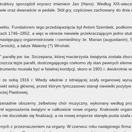
truktury sporządził snycerz imieniem Jan (Hans). Według XIX-wiecz
e oraz dwanaście w pedale. Stół gry, częściowo zachowany do dnia dz
ektu. Fundatorem tego przedsięwzięcia był Antoni Szembek, podkomorz
tach 1746–1852, a więc w okresie niewiele przekraczającym jedno stul
stępujący organmistrzowie i rzemieślnicy: br. Marian (augustianin), S
Żernicki), a także Walenty (?) Wroński.
ł” parafię pw. św. Szczepana, której macierzysta świątynia została z
boszcza tejże parafii, dostrzegającego rzekomo zły stan pewnych ele
trumentu musiała być w fatalnej kondycji, skoro w 1901 r. dwukrotnie 
 ze sobą 1916 r. Wtedy właśnie z istniejącej szafy organowej wyr
spekt sekcji głównej, przed którym tymczasowo stanął niewielki pozyty
ożej Piaskowej.
zesadnie obszerny, żelbetowy chór muzyczny, wykonany według proj
mysł wyposażenia świątyni w całkowicie nowe organy. Krakowski organ
nie doczekało się finalizacji, a na nowej emporze stanęła pusta szafa 
niężnych z przeznaczeniem na organy. W czerwcu roku następnego fir