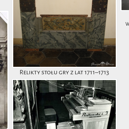
w
Relikty stołu gry z lat 1711–1713