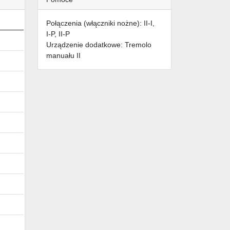
Połączenia (włączniki nożne): II-I,
I-P, II-P
Urządzenie dodatkowe: Tremolo
manuału II