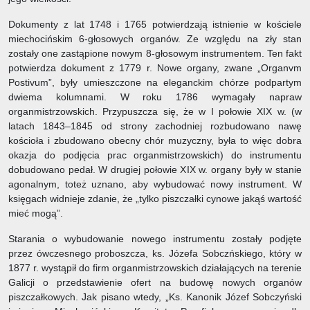
Dokumenty z lat 1748 i 1765 potwierdzają istnienie w kościele
miechocińskim 6-głosowych organów. Ze względu na zły stan
zostały one zastąpione nowym 8-głosowym instrumentem. Ten fakt
potwierdza dokument z 1779 r. Nowe organy, zwane „Organvm
Postivum”, były umieszczone na eleganckim chórze podpartym
dwiema kolumnami. W roku 1786 wymagały napraw
organmistrzowskich. Przypuszcza się, że w I połowie XIX w. (w
latach 1843–1845 od strony zachodniej rozbudowano nawę
kościoła i zbudowano obecny chór muzyczny, była to więc dobra
okazja do podjęcia prac organmistrzowskich) do instrumentu
dobudowano pedał. W drugiej połowie XIX w. organy były w stanie
agonalnym, toteż uznano, aby wybudować nowy instrument. W
księgach widnieje zdanie, że „tylko piszczałki cynowe jakąś wartość
mieć mogą”.
Starania o wybudowanie nowego instrumentu zostały podjęte
przez ówczesnego proboszcza, ks. Józefa Sobczńskiego, który w
1877 r. wystąpił do firm organmistrzowskich działających na terenie
Galicji o przedstawienie ofert na budowę nowych organów
piszczałkowych. Jak pisano wtedy, „Ks. Kanonik Józef Sobczyński