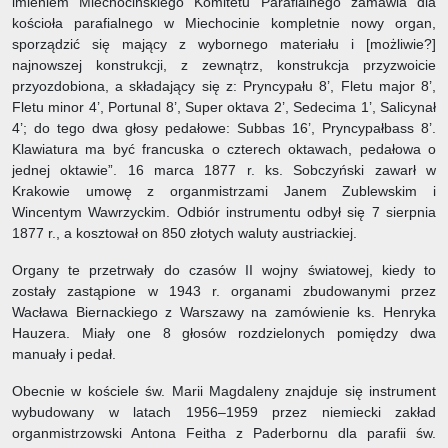
imieniem Miechocińskiego Komitetu Parafialnego zamawia dla
kościoła parafialnego w Miechocinie kompletnie nowy organ,
sporządzić się mający z wybornego materiału i [możliwie?]
najnowszej konstrukcji, z zewnątrz, konstrukcja przyzwoicie
przyozdobiona, a składający się z: Pryncypału 8’, Fletu major 8’,
Fletu minor 4’, Portunal 8’, Super oktava 2’, Sedecima 1’, Salicynał
4’; do tego dwa głosy pedałowe: Subbas 16’, Pryncypałbass 8’.
Klawiatura ma być francuska o czterech oktawach, pedałowa o
jednej oktawie”. 16 marca 1877 r. ks. Sobczyński zawarł w
Krakowie umowę z organmistrzami Janem Zublewskim i
Wincentym Wawrzyckim. Odbiór instrumentu odbył się 7 sierpnia
1877 r., a kosztował on 850 złotych waluty austriackiej.
Organy te przetrwały do czasów II wojny światowej, kiedy to
zostały zastąpione w 1943 r. organami zbudowanymi przez
Wacława Biernackiego z Warszawy na zamówienie ks. Henryka
Hauzera. Miały one 8 głosów rozdzielonych pomiędzy dwa
manuały i pedał.
Obecnie w kościele św. Marii Magdaleny znajduje się instrument
wybudowany w latach 1956–1959 przez niemiecki zakład
organmistrzowski Antona Feitha z Paderbornu dla parafii św.