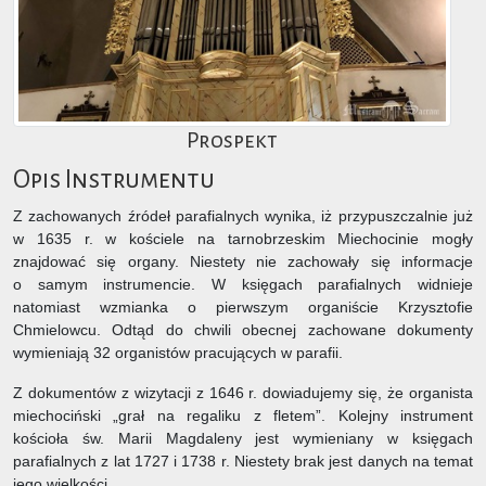
Prospekt
Opis Instrumentu
Z zachowanych źródeł parafialnych wynika, iż przypuszczalnie już
w 1635 r. w kościele na tarnobrzeskim Miechocinie mogły
znajdować się organy. Niestety nie zachowały się informacje
o samym instrumencie. W księgach parafialnych widnieje
natomiast wzmianka o pierwszym organiście Krzysztofie
Chmielowcu. Odtąd do chwili obecnej zachowane dokumenty
wymieniają 32 organistów pracujących w parafii.
Z dokumentów z wizytacji z 1646 r. dowiadujemy się, że organista
miechociński „grał na regaliku z fletem”. Kolejny instrument
kościoła św. Marii Magdaleny jest wymieniany w księgach
parafialnych z lat 1727 i 1738 r. Niestety brak jest danych na temat
jego wielkości.