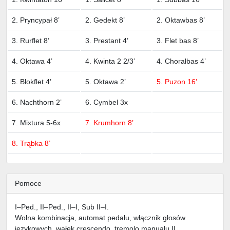
2. Pryncypał 8’
2. Gedekt 8’
2. Oktawbas 8’
3. Rurflet 8’
3. Prestant 4’
3. Flet bas 8’
4. Oktawa 4’
4. Kwinta 2 2/3’
4. Chorałbas 4’
5. Blokflet 4’
5. Oktawa 2’
5. Puzon 16’
6. Nachthorn 2’
6. Cymbel 3x
7. Mixtura 5-6x
7. Krumhorn 8’
8. Trąbka 8’
Pomoce
I–Ped., II–Ped., II–I, Sub II–I.
Wolna kombinacja, automat pedału, włącznik głosów
językowych, wałek crescendo, tremolo manuału II