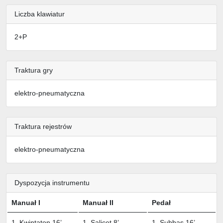
Liczba klawiatur
2+P
Traktura gry
elektro-pneumatyczna
Traktura rejestrów
elektro-pneumatyczna
Dyspozycja instrumentu
Manuał I
Manuał II
Pedał
1. Kwintaton 16’
1. Salicet 8’
1. Subbas 16’