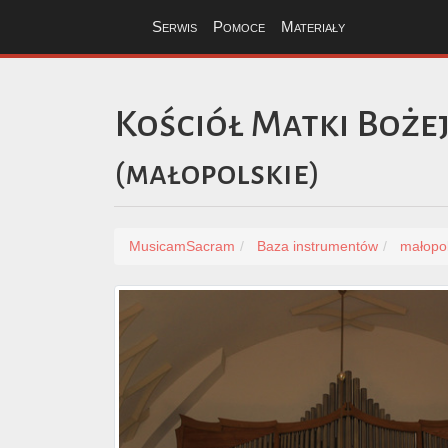
Serwis
Pomoce
Materiały
Kościół Matki Boże
(
małopolskie
)
MusicamSacram
Baza instrumentów
małopol