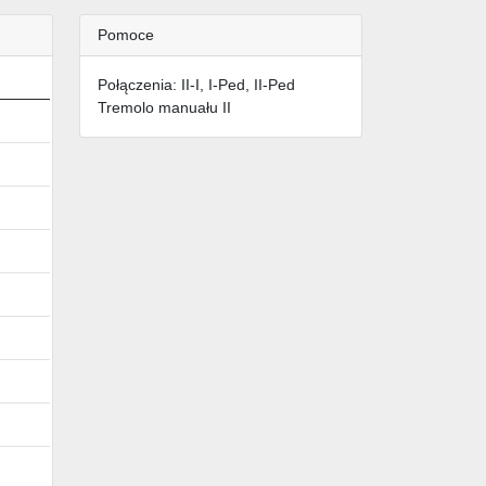
Pomoce
Połączenia: II-I, I-Ped, II-Ped
Tremolo manuału II