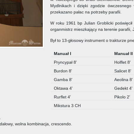
Mydlnikach i dzięki zgodzie ówczesnego
przekazano pałac na potrzeby parafii.
W roku 1961 bp Julian Groblicki poświęci
organmistrz mieszkający na terenie parafii, 
Był to 13-głosowy instrument o trakturze pn
Manuał I
Manuał I
Pryncypał 8'
Holflet 8'
Burdon 8'
Salicet 8'
Gamba 8'
Aeolina 8'
Oktawa 4'
Gedekt 4'
Rurflet 4'
Pikolo 2'
Mikstura 3 CH
.
dałowy, wolna kombinacja, crescendo.