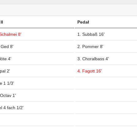
II
Pedał
Schalmei 8'
1. Subbaß 16'
. Ged 8'
2. Pommer 8'
löte 4'
3. Choralbass 4'
pal 2'
4. Fagott 16'
te 1 1/3'
 Octav 1'
l 4 fach 1/2'