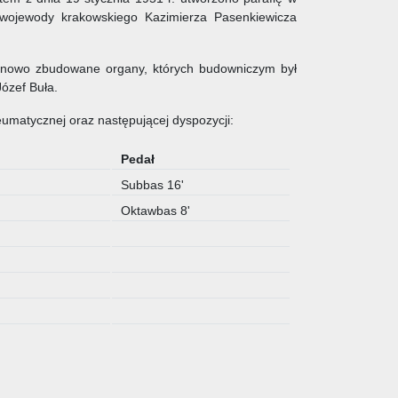
 wojewody krakowskiego Kazimierza Pasenkiewicza
ł nowo zbudowane organy, których budowniczym był
Józef Buła.
eumatycznej oraz następującej dyspozycji:
I
Pedał
Subbas 16'
Oktawbas 8'