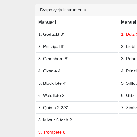
Dyspozycja instrumentu
Manuał I
Manuał 
1. Gedackt 8'
1. Dulz-
2. Prinzipal 8'
2. Liebl
3. Gemshorn 8'
3. Rohrf
4. Oktave 4'
4. Prinzi
5. Blockflöte 4'
5. Sifflö
6. Waldflöte 2'
6. Glitz.
7. Quinta 2 2/3'
7. Zimbe
8. Mixtur 6 fach 2'
9. Trompete 8'