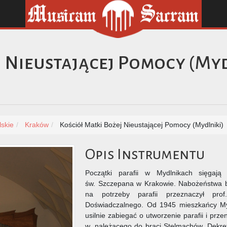
j Nieustającej Pomocy (Myd
skie
Kraków
Kościół Matki Bożej Nieustającej Pomocy (Mydlniki)
Opis Instrumentu
Początki parafii w Mydlnikach sięgaj
św. Szczepana w Krakowie. Nabożeństwa by
na potrzeby parafii przeznaczył pro
Doświadczalnego. Od 1945 mieszkańcy Myd
usilnie zabiegać o utworzenie parafii i prz
w. należącego do braci Stelmachów. Dekret