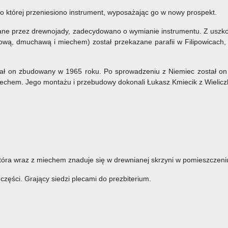
 której przeniesiono instrument, wyposażając go w nowy prospekt.
ane przez drewnojady, zadecydowano o wymianie instrumentu. Z usz
ową, dmuchawą i miechem) został przekazane parafii w Filipowicach
stał on zbudowany w 1965 roku. Po sprowadzeniu z Niemiec został o
echem. Jego montażu i przebudowy dokonali Łukasz Kmiecik z Wielicz
tóra wraz z miechem znaduje się w drewnianej skrzyni w pomieszczen
 części. Grający siedzi plecami do prezbiterium.