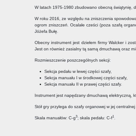
W latach 1975-1980 zbudowano obecną świątynię, do
W roku 2016, ze względu na zniszczenia spowodow
ogrom zniszczeń. Ocalałe cześci (poza szafą organ
Jóżefa Bułę.
Obecny instrument jest dziełem firmy Walcker i zo
Jest on również zasialny tą samą dmuchawą oraz mi
Rozmieszczenie poszczególnych sekcji:
Sekcja pedału w lewej części szafy,
Sekcja manuału I w środkowej części szafy,
Sekcja manuału II w prawej części szafy.
Instrument jest napędzany dmuchawą elektryczną, k
Stół gry przylega do szafy organowej w jej centralnej
3
1
Skala manuałów: C-g
; skala pedału: C-f
.