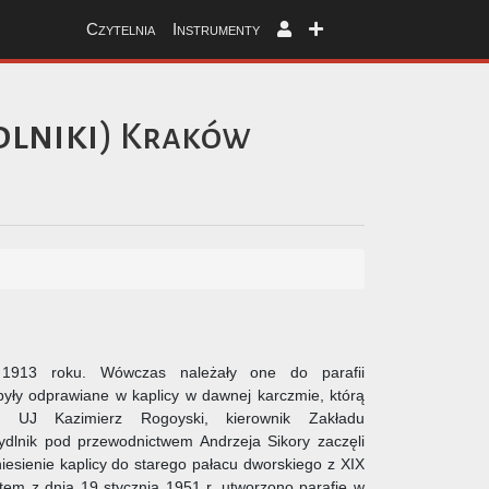
Czytelnia
Instrumenty
lniki)
Kraków
ą 1913 roku. Wówczas należały one do parafii
ły odprawiane w kaplicy w dawnej karczmie, którą
f. UJ Kazimierz Rogoyski, kierownik Zakładu
lnik pod przewodnictwem Andrzeja Sikory zaczęli
eniesienie kaplicy do starego pałacu dworskiego z XIX
em z dnia 19 stycznia 1951 r. utworzono parafię w