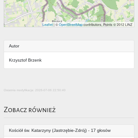
Leaflet
| ©
OpenStreetMap
contributors, Points © 2012 LINZ
Autor
Krzysztof Brzenk
Ostatnia modyfikacja: 2026-07-06 22:50:40
Zobacz również
Kościół św. Katarzyny (Jastrzębie-Zdrój) - 17 głosów