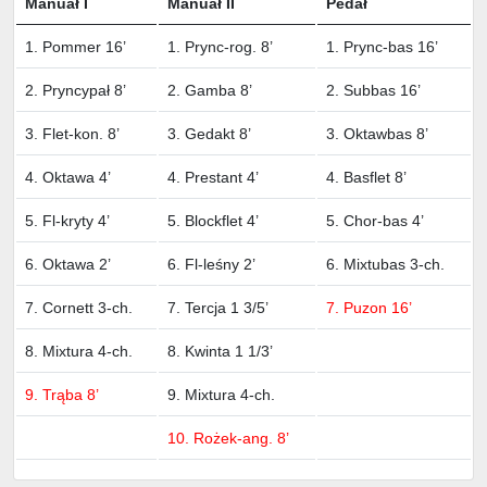
Manuał I
Manuał II
Pedał
1. Pommer 16’
1. Prync-rog. 8’
1. Prync-bas 16’
2. Pryncypał 8’
2. Gamba 8’
2. Subbas 16’
3. Flet-kon. 8’
3. Gedakt 8’
3. Oktawbas 8’
4. Oktawa 4’
4. Prestant 4’
4. Basflet 8’
5. Fl-kryty 4’
5. Blockflet 4’
5. Chor-bas 4’
6. Oktawa 2’
6. Fl-leśny 2’
6. Mixtubas 3-ch.
7. Cornett 3-ch.
7. Tercja 1 3/5’
7. Puzon 16’
8. Mixtura 4-ch.
8. Kwinta 1 1/3’
9. Trąba 8’
9. Mixtura 4-ch.
10. Rożek-ang. 8’