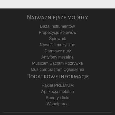
Najważniejsze moduły
Baza instrumentów
Propozycje śpiewów
Śpiewnik
Nowości muzyczne
Darmowe nuty
Antyfony mszalne
Musicam Sacram Rozrywka
Musicam Sacram Ogłoszenia
Dodatkowe informacje
Pakiet PREMIUM
Aplikacja mobilna
Banery i linki
Współpraca