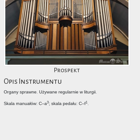
Prospekt
Opis Instrumentu
Organy sprawne. Używane regularnie w liturgii.
3
1
Skala manuałów: C–a
; skala pedału: C–f
.