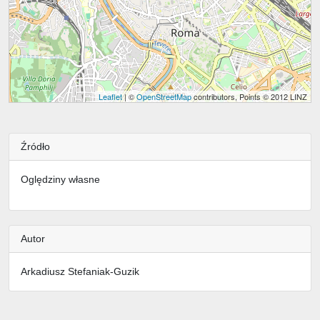
Leaflet
| ©
OpenStreetMap
contributors, Points © 2012 LINZ
Źródło
Oględziny własne
Autor
Arkadiusz Stefaniak-Guzik