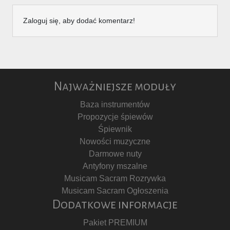
Zaloguj się, aby dodać komentarz!
Najważniejsze moduły
Baza instrumentów
Propozycje śpiewów
Śpiewnik
Nowości muzyczne
Darmowe nuty
Antyfony mszalne
Musicam Sacram Rozrywka
Musicam Sacram Ogłoszenia
Dodatkowe informacje
Pakiet PREMIUM