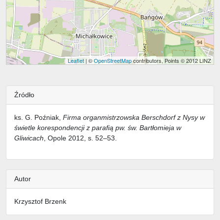
Leaflet
| ©
OpenStreetMap
contributors, Points © 2012 LINZ
Źródło
ks. G. Poźniak,
Firma organmistrzowska Berschdorf z Nysy w
świetle korespondencji z parafią pw. św. Bartłomieja w
Gliwicach
, Opole 2012, s. 52–53.
Autor
Krzysztof Brzenk