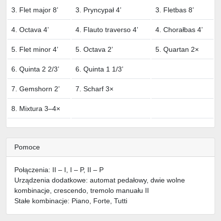
3. Flet major 8’
3. Pryncypał 4’
3. Fletbas 8’
4. Octava 4’
4. Flauto traverso 4’
4. Chorałbas 4’
5. Flet minor 4’
5. Octava 2’
5. Quartan 2×
6. Quinta 2 2/3’
6. Quinta 1 1/3’
7. Gemshorn 2’
7. Scharf 3×
8. Mixtura 3–4×
Pomoce
Połączenia: II – I, I – P, II – P
Urządzenia dodatkowe: automat pedałowy, dwie wolne
kombinacje, crescendo, tremolo manuału II
Stałe kombinacje: Piano, Forte, Tutti