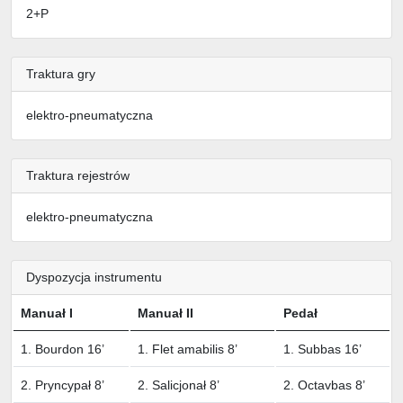
2+P
Traktura gry
elektro-pneumatyczna
Traktura rejestrów
elektro-pneumatyczna
Dyspozycja instrumentu
Manuał I
Manuał II
Pedał
1. Bourdon 16’
1. Flet amabilis 8’
1. Subbas 16’
2. Pryncypał 8’
2. Salicjonał 8’
2. Octavbas 8’