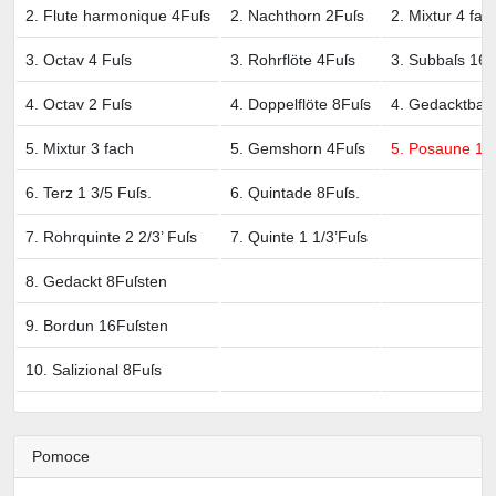
2. Flute harmonique 4Fuſs
2. Nachthorn 2Fuſs
2. Mixtur 4 fac
3. Octav 4 Fuſs
3. Rohrflöte 4Fuſs
3. Subbaſs 16F
4. Octav 2 Fuſs
4. Doppelflöte 8Fuſs
4. Gedacktbaſs
5. Mixtur 3 fach
5. Gemshorn 4Fuſs
5. Posaune 16
6. Terz 1 3/5 Fuſs.
6. Quintade 8Fuſs.
7. Rohrquinte 2 2/3’ Fuſs
7. Quinte 1 1/3’Fuſs
8. Gedackt 8Fuſsten
9. Bordun 16Fuſsten
10. Salizional 8Fuſs
Pomoce