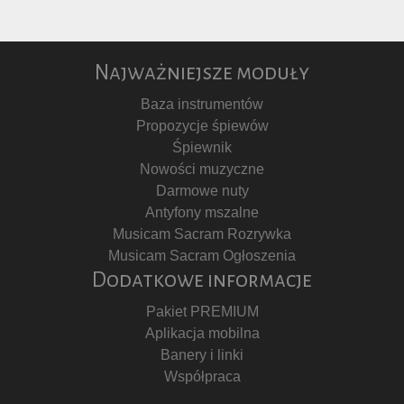
Najważniejsze moduły
Baza instrumentów
Propozycje śpiewów
Śpiewnik
Nowości muzyczne
Darmowe nuty
Antyfony mszalne
Musicam Sacram Rozrywka
Musicam Sacram Ogłoszenia
Dodatkowe informacje
Pakiet PREMIUM
Aplikacja mobilna
Banery i linki
Współpraca