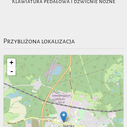
Klawiatura pedałowa i dźwignie nożne
Przybliżona lokalizacja
+
-