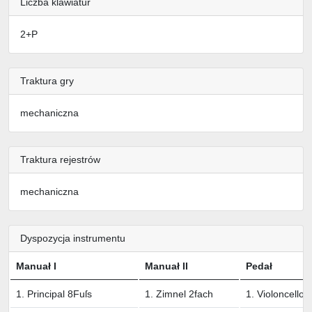
Liczba klawiatur
2+P
Traktura gry
mechaniczna
Traktura rejestrów
mechaniczna
Dyspozycja instrumentu
Manuał I
Manuał II
Pedał
1. Principal 8Fuſs
1. Zimnel 2fach
1. Violoncello 