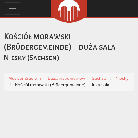
Kościół morawski
(Brüdergemeinde) – duża sala
Niesky
(
Sachsen
)
MusicamSacram
Baza instrumentów
Sachsen
Niesky
Kościół morawski (Brüdergemeinde) – duża sala