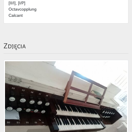
[II/I], [I/P]
Octavcopplung
Calcant
Zdjęcia